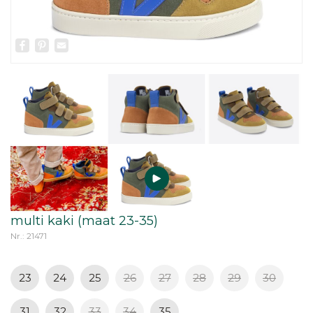
Facebook
Pinterest
Email
multi kaki (maat 23-35)
Nr.: 21471
23
24
25
26
27
28
29
30
31
32
33
34
35