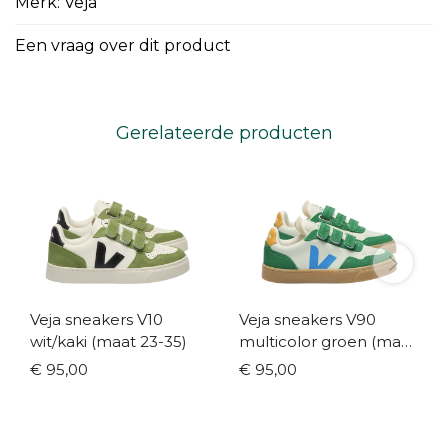
Merk: Veja
Een vraag over dit product
Gerelateerde producten
Veja sneakers V10
Veja sneakers V90
wit/kaki (maat 23-35)
multicolor groen (maat
22-35)
€ 95,00
€ 95,00