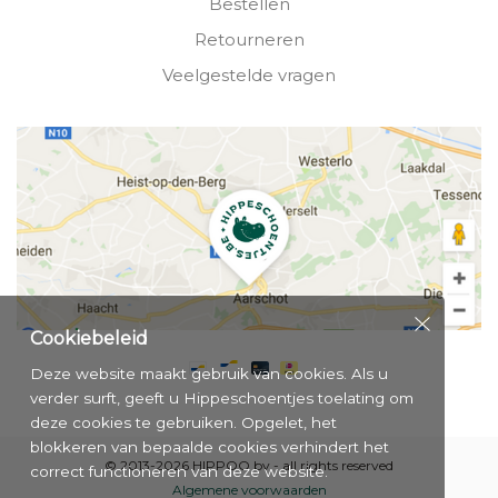
Bestellen
Retourneren
Veelgestelde vragen
Cookiebeleid
Deze website maakt gebruik van cookies. Als u
verder surft, geeft u Hippeschoentjes toelating om
deze cookies te gebruiken. Opgelet, het
blokkeren van bepaalde cookies verhindert het
© 2013-2026 HIPPOO bv - all rights reserved
correct functioneren van deze website.
Algemene voorwaarden