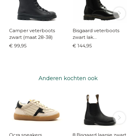
Camper veterboots
Bisgaard veterboots
zwart (maat 28-38)
zwart lak
warmgevoerd (maat
€ 99,95
€ 144,95
30-40)
Anderen kochten ook
Ocra sneakers
8.Bisgaard laarsje zwart