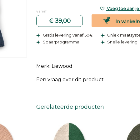
Voeg toe aan je v
vanaf
€ 39,00
In winkel
Gratis levering vanaf 50€
Uniek maatsys
Spaarprogramma
Snelle levering
Merk: Liewood
Een vraag over dit product
Gerelateerde producten