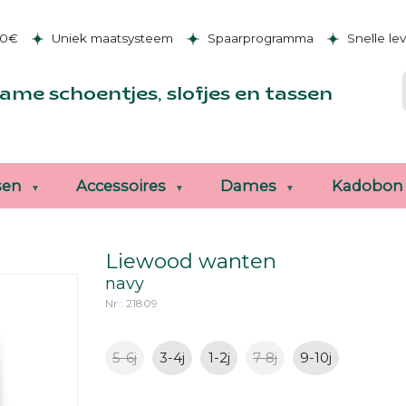
50€
Uniek maatsysteem
Spaarprogramma
Snelle le
ame schoentjes, slofjes en tassen
sen
Accessoires
Dames
Kadobon
Liewood wanten
navy
Nr.: 21809
5-6j
3-4j
1-2j
7-8j
9-10j