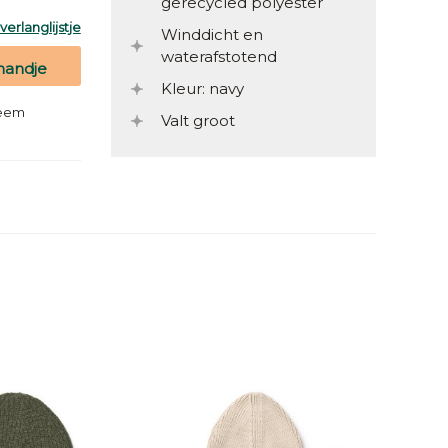
gerecycled polyester
erlanglijstje
Winddicht en
waterafstotend
mandje
Kleur: navy
teem
Valt groot