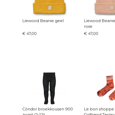
Liewood Beanie geel
Liewood Beanie
rose
€ 47,00
€ 47,00
Còndor broekkousen 900
Le bon shoppe
zwart (2-12j)
Girlfriend Terracotta