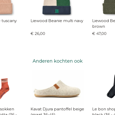
 tuscany
Liewood Beanie multi navy
Liewood Be
brown
€ 26,00
€ 47,00
Anderen kochten ook
 sokken
Kavat Djura pantoffel beige
Le bon shop
 (36 -
(maat 36-45)
black (36 - 