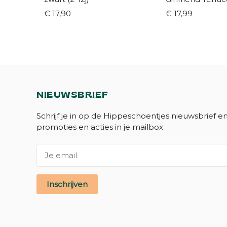
41)
€ 17,90
€ 17,99
NIEUWSBRIEF
Schrijf je in op de Hippeschoentjes nieuwsbrief e
promoties en acties in je mailbox
Inschrijven