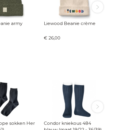
anie army
Liewood Beanie crème
Liewoo
€ 26,00
€ 26,00
pe sokken Her
Condor kniekous 484
Còndor 
41)
blauw (maat 19/22 - 36/39)
truffle (