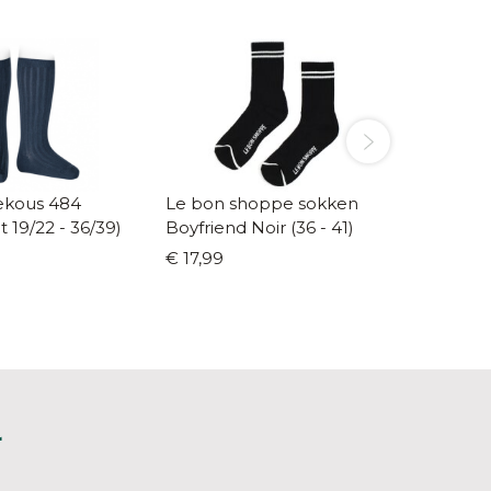
ous 484
Le bon shoppe sokken
Colloni
(maat 19/22 - 36/39)
Boyfriend Noir (36 - 41)
Reinig
€ 17,99
€ 13,99
L