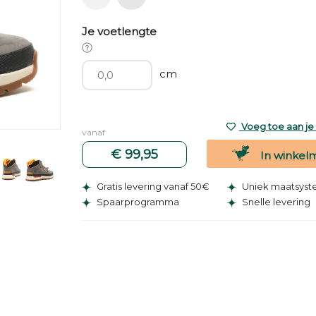
Je voetlengte
cm
Voeg toe aan je v
vanaf
€ 99,95
In winkel
Gratis levering vanaf 50€
Uniek maatsys
Spaarprogramma
Snelle levering