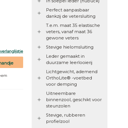
In soepel leder (nubuck)
Perfect aanpasbaar
dankzij de vetersluiting
T.e.m. maat 35 elastische
veters, vanaf maat 36
gewone veters
Stevige hielomsluiting
erlanglijstje
Leder gemaakt in
duurzame leerlooierij
mandje
Lichtgewicht, ademend
teem
OrthoLite® -voetbed
voor demping
Uitneembare
binnenzool, geschikt voor
steunzolen
Stevige, rubberen
profielzool