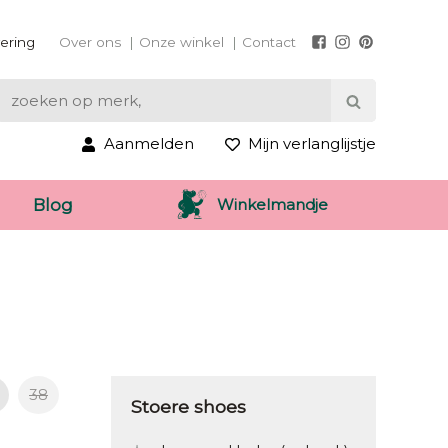
vering
Over ons
Onze winkel
Contact
Aanmelden
Mijn verlanglijstje
Winkelmandje
Blog
38
Stoere shoes