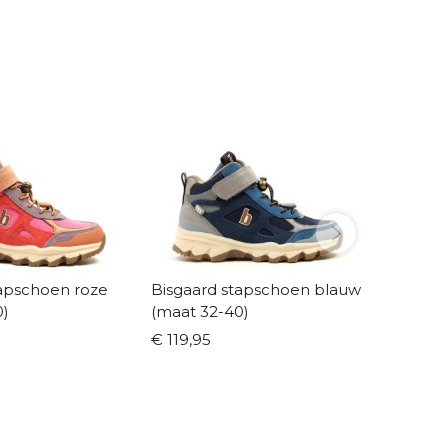
schoen roze
Bisgaard stapschoen blauw
Bisgaa
0)
(maat 32-40)
(maat 
€ 119,95
€ 89,9