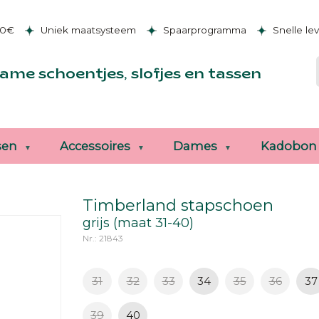
50€
Uniek maatsysteem
Spaarprogramma
Snelle le
ame schoentjes, slofjes en tassen
sen
Accessoires
Dames
Kadobon
Timberland stapschoen
grijs (maat 31-40)
Nr.: 21843
31
32
33
34
35
36
37
39
40