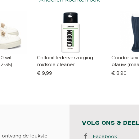
10 wit
Collonil lederverzorging
Condor kniek
22-35)
midsole cleaner
blauw 
€ 9,99
€ 8,90
VOLG ONS & DEE
n ontvang de leukste
Facebook