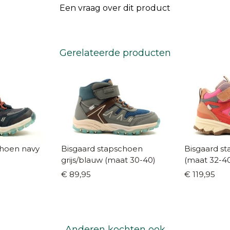
Een vraag over dit product
Gerelateerde producten
en navy
Bisgaard stapschoen
Bisgaard stap
grijs/blauw (maat 30-40)
(maat 32-4
€ 89,95
€ 119,95
Anderen kochten ook