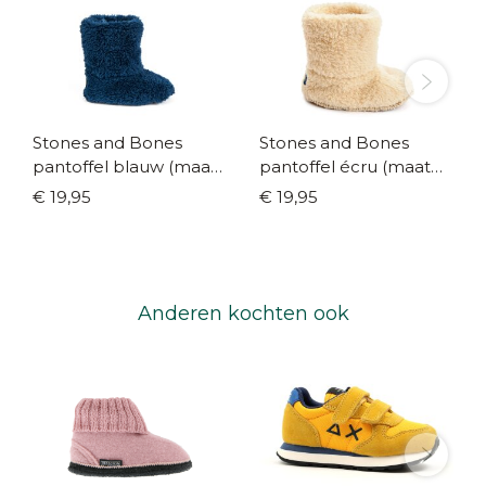
Stones and Bones
Stones and Bones
pantoffel blauw (maat
pantoffel écru (maat
19/22-37/40)
19/22-37/40)
€ 19,95
€ 19,95
Anderen kochten ook