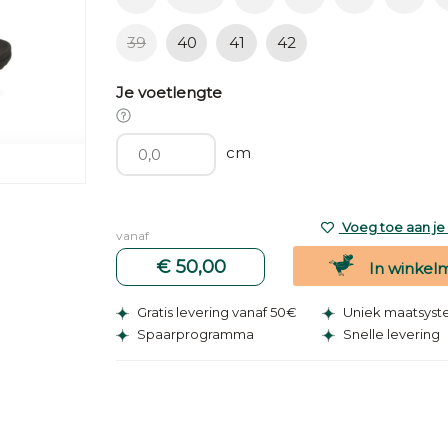
39
40
41
42
Je voetlengte
cm
Voeg toe aan je v
vanaf
€ 50,00
In winkel
Gratis levering vanaf 50€
Uniek maatsys
Spaarprogramma
Snelle levering