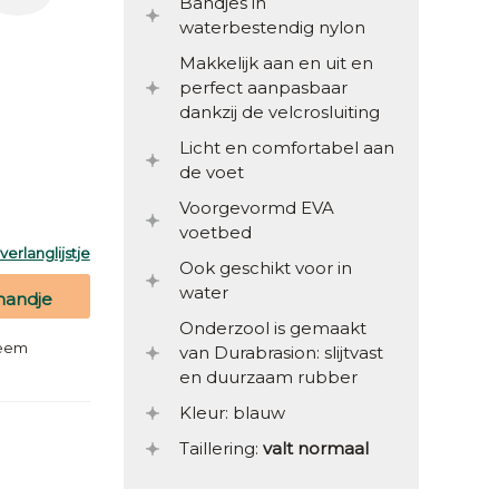
Bandjes in
waterbestendig nylon
Makkelijk aan en uit en
perfect aanpasbaar
dankzij de velcrosluiting
Licht en comfortabel aan
de voet
Voorgevormd EVA
voetbed
erlanglijstje
Ook geschikt voor in
water
mandje
Onderzool is gemaakt
teem
van Durabrasion: slijtvast
en duurzaam rubber
Kleur: blauw
Taillering:
valt normaal