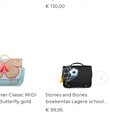
32)
€ 130,00
€ 95,0
er Classic MIDI
Stones and Bones
Trixie L
utterfly gold
boekentas Lagere school
Tricera
Lily Goalgetter black
€ 99,95
€ 32,95