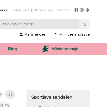
vering
Over ons
Onze winkel
Contact
Aanmelden
Mijn verlanglijstje
Winkelmandje
Blog
0
31
Sportieve sandalen
38-39