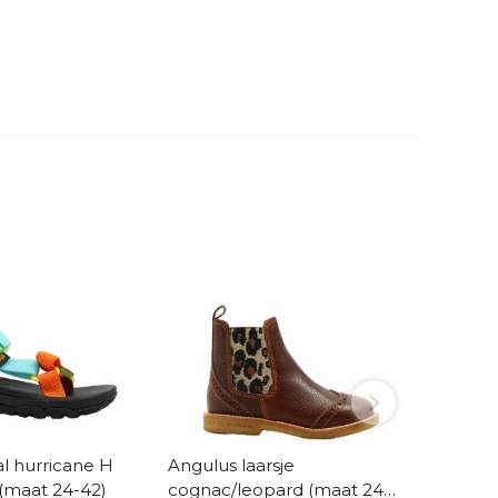
l hurricane H
Angulus laarsje
Veja ru
(maat 24-42)
cognac/leopard (maat 24-
(maat 2