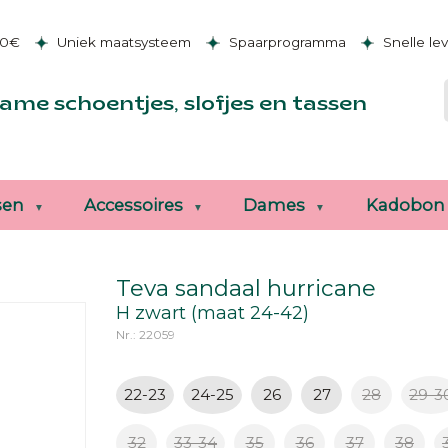
50€
Uniek maatsysteem
Spaarprogramma
Snelle le
ame schoentjes, slofjes en tassen
sen
Accessoires
Dames
Kadobon
Teva sandaal hurricane
H zwart (maat 24-42)
Nr.: 22059
22-23
24-25
26
27
28
29-3
32
33-34
35
36
37
38