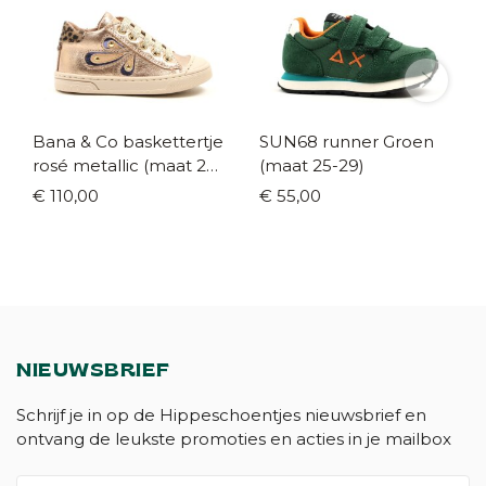
Bana & Co baskettertje
SUN68 runner Groen
rosé metallic (maat 24-
(maat 25-29)
33)
€ 110,00
€ 55,00
NIEUWSBRIEF
Schrijf je in op de Hippeschoentjes nieuwsbrief en
ontvang de leukste promoties en acties in je mailbox