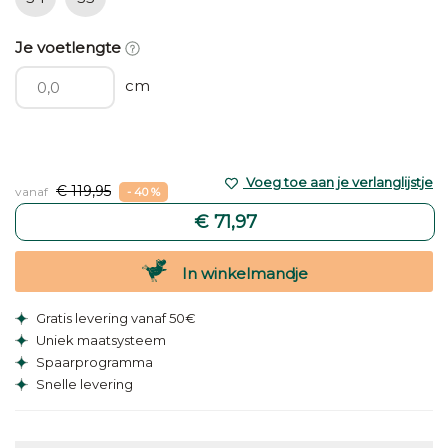
Je voetlengte
cm
Voeg toe aan je verlanglijstje
€ 119,95
vanaf
- 40 %
€ 71,97
In winkelmandje
Gratis levering vanaf 50€
Uniek maatsysteem
Spaarprogramma
Snelle levering