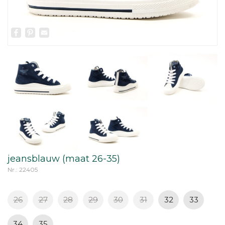
Facebook
Pinterest
Email
jeansblauw (maat 26-35)
Nr.: 22405
26
27
28
29
30
31
32
33
34
35