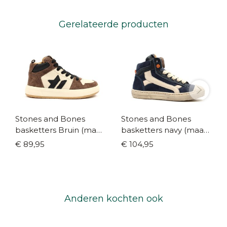
Gerelateerde producten
Stones and Bones
Stones and Bones
basketters Bruin (maat
basketters navy (maat
27-40)
25-40)
€ 89,95
€ 104,95
Anderen kochten ook