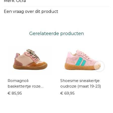
Merk: Ocra
Een vraag over dit product
Gerelateerde producten
Romagnoli
Shoesme sneakertje
baskettertje roze
oudroze (maat 19-23)
multicolor (maat 18-22)
€ 85,95
€ 69,95