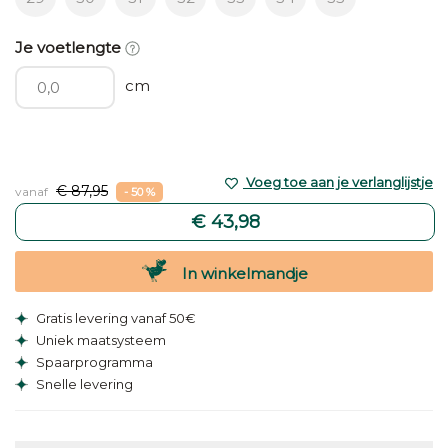
Je voetlengte
cm
Voeg toe aan je verlanglijstje
€ 87,95
vanaf
- 50 %
€ 43,98
In winkelmandje
Gratis levering vanaf 50€
Uniek maatsysteem
Spaarprogramma
Snelle levering