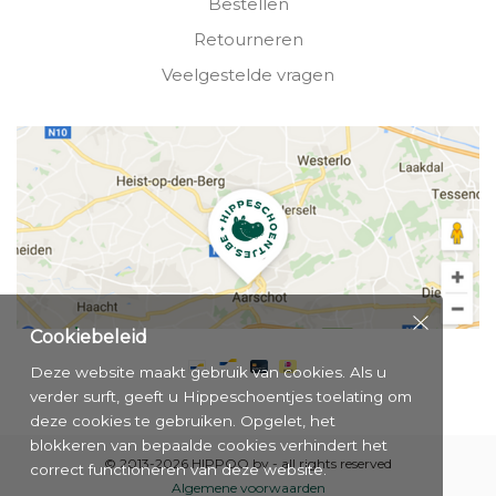
Bestellen
Retourneren
Veelgestelde vragen
Cookiebeleid
Deze website maakt gebruik van cookies. Als u
verder surft, geeft u Hippeschoentjes toelating om
deze cookies te gebruiken. Opgelet, het
blokkeren van bepaalde cookies verhindert het
© 2013-2026 HIPPOO bv - all rights reserved
correct functioneren van deze website.
Algemene voorwaarden