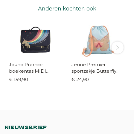
Anderen kochten ook
Jeune Premier
Jeune Premier
boekentas MIDI
sportzakje Butterfly
Unicorn gold
gold
€ 159,90
€ 24,90
NIEUWSBRIEF