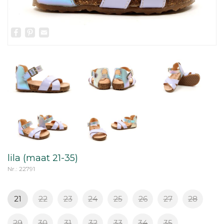
Facebook
Pinterest
Email
lila (maat 21-35)
Nr.: 22791
21
22
23
24
25
26
27
28
29
30
31
32
33
34
35