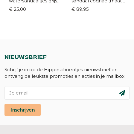
watersandaaltjes grijs
sandaal cognac (maat
blauw (maat 19-32)
21-29)
€ 25,00
€ 89,95
NIEUWSBRIEF
Schrijf je in op de Hippeschoentjes nieuwsbrief en
ontvang de leukste promoties en acties in je mailbox
Inschrijven