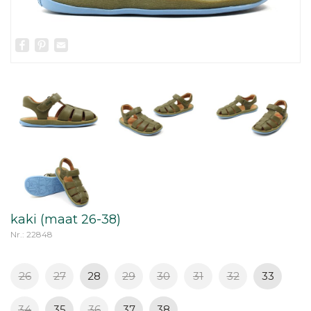
Facebook
Pinterest
Email
kaki (maat 26-38)
Nr.: 22848
26
27
28
29
30
31
32
33
34
35
36
37
38