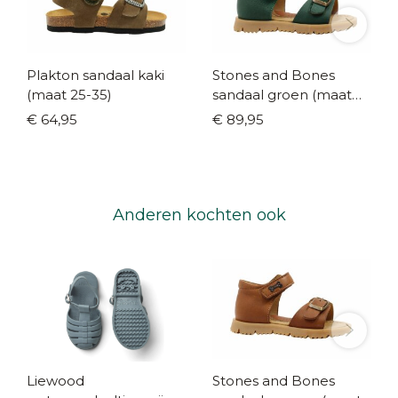
Plakton sandaal kaki
Stones and Bones
(maat 25-35)
sandaal groen (maat
21-29)
€ 64,95
€ 89,95
Anderen kochten ook
Liewood
Stones and Bones