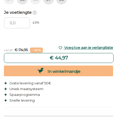
Je voetlengte
cm
Voeg toe aan je verlanglijstje
€ 74,95
vanaf
- 40 %
€ 44,97
In winkelmandje
Gratis levering vanaf 50€
Uniek maatsysteem
Spaarprogramma
Snelle levering