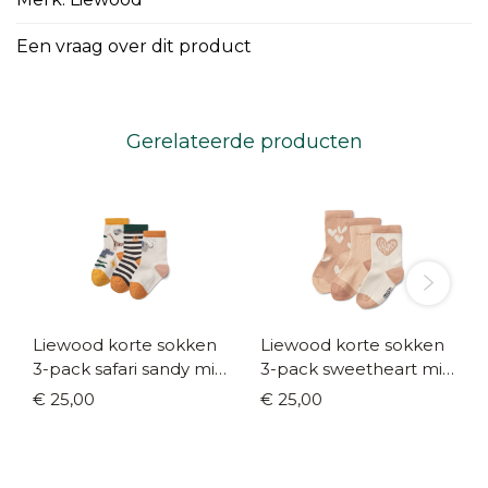
Een vraag over dit product
Gerelateerde producten
Liewood korte sokken
Liewood korte sokken
3-pack safari sandy mix
3-pack sweetheart mix
(maat 19/22 - 33/36)
(maat 19/22 - 33/36)
€ 25,00
€ 25,00