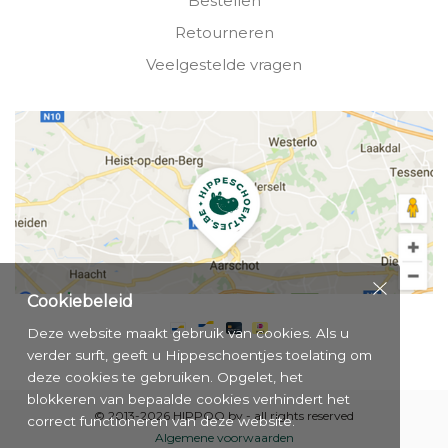
Bestellen
Retourneren
Veelgestelde vragen
Cookiebeleid
Deze website maakt gebruik van cookies. Als u
verder surft, geeft u Hippeschoentjes toelating om
deze cookies te gebruiken. Opgelet, het
blokkeren van bepaalde cookies verhindert het
© 2013-2026 HIPPOO bv - all rights reserved
correct functioneren van deze website.
Algemene voorwaarden