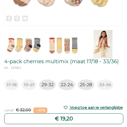
Facebook
Pinterest
Email
4-pack cherries multimix (maat 17/18 - 33/36)
Nr.: 22984
17-18
19-21
29-32
22-24
25-28
33-36
Voeg toe aan je verlanglijstje
€ 32,00
vanaf
- 40 %
€ 19,20