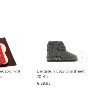
gzool wol
Bergstein Cozy grijs (maat
Bergste
)
20-41)
20-41)
€ 39,95
€ 39,95