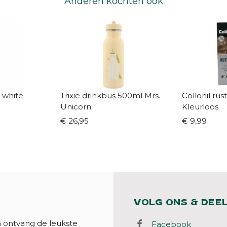
Anderen kochten ook
r white
Trixie drinkbus 500ml Mrs.
Collonil rus
Unicorn
Kleurloos
€ 26,95
€ 9,99
VOLG ONS & DEE
n ontvang de leukste
Facebook