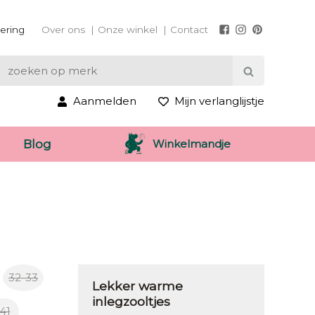
vering
Over ons
Onze winkel
Contact
Aanmelden
Mijn verlanglijstje
Winkelmandje
Blog
32-33
Lekker warme
inlegzooltjes
41