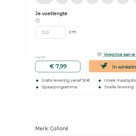
Je voetlengte
cm
Voeg toe aan je v
vanaf
€ 7,99
In winkel
Gratis levering vanaf 50€
Uniek maatsys
Spaarprogramma
Snelle levering
Merk: Collonil