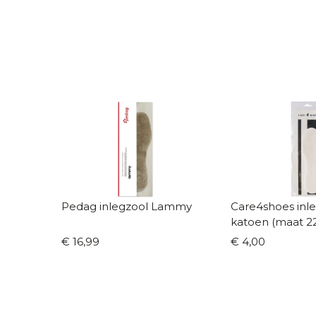
Pedag inlegzool Lammy
Care4shoes inl
katoen (maat 22
€ 16,99
€ 4,00