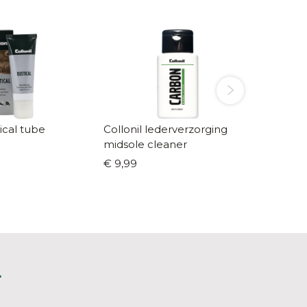
tical tube
Collonil lederverzorging
Colloni
midsole cleaner
Leathe
€ 9,99
€ 10,99
L