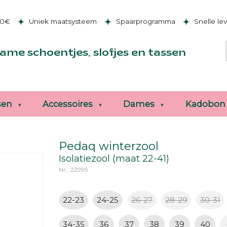
50€
Uniek maatsysteem
Spaarprogramma
Snelle le
ame schoentjes, slofjes en tassen
sen
Accessoires
Dames
Kadobon
Pedaq winterzool
Isolatiezool (maat 22-41)
Nr.: 22995
22-23
24-25
26-27
28-29
30-31
34-35
36
37
38
39
40