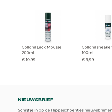
Collonil Lack Mousse
Collonil sneake
200ml
100ml
€ 10,99
€ 9,99
NIEUWSBRIEF
Schrijf je in op de Hippeschoentjes nieuwsbrief e