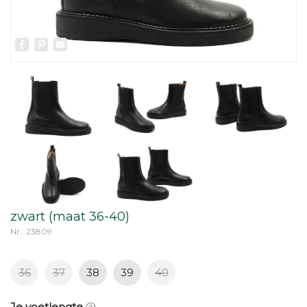
Facebook
Pinterest
Email
zwart (maat 36-40)
Nr.: 23809
36
37
38
39
40
Je voetlengte