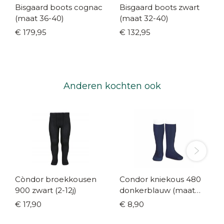
Bisgaard boots cognac
Bisgaard boots zwart
(maat 36-40)
(maat 32-40)
€ 179,95
€ 132,95
Anderen kochten ook
Còndor broekkousen
Condor kniekous 480
900 zwart (2-12j)
donkerblauw (maat
19/22 - 36/39)
€ 17,90
€ 8,90