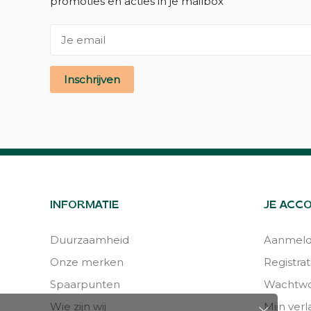
promoties en acties in je mailbox
Inschrijven
INFORMATIE
JE ACC
Duurzaamheid
Aanmel
Onze merken
Registrat
Spaarpunten
Wachtwo
Wie zijn wij
Mijn verla