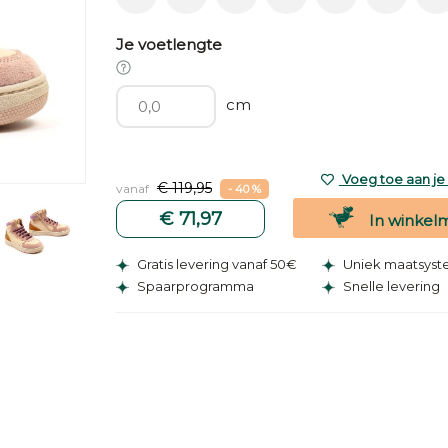
Je voetlengte
cm
Voeg toe aan je v
€ 119,95
vanaf
- 40 %
€ 71,97
In winkel
Gratis levering vanaf 50€
Uniek maatsys
Spaarprogramma
Snelle levering