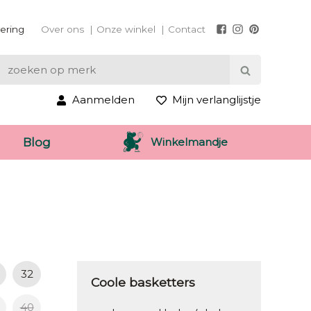
vering
Over ons
Onze winkel
Contact
Aanmelden
Mijn verlanglijstje
Winkelmandje
Blog
32
Coole basketters
40