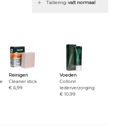
Taillering:
valt normaal
Reinigen
Voeden
re
Cleaner stick
Collonil
€ 6,99
lederverzorging
€ 10,99