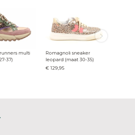
runners multi
Romagnoli sneaker
Romagnoli
27-37)
leopard (maat 30-35)
roze (m
€ 129,95
€ 127,5
L