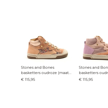
Stones and Bones
Stones and Bon
basketters oudroze (maat
basketters oud
25-34)
(maat 25-34)
€ 115,95
€ 115,95