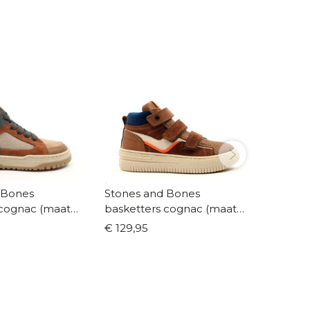
 Bones
Stones and Bones
Hip bas
 cognac (maat
basketters cognac (maat
wit/cob
26-35)
38)
€ 129,95
€ 99,9