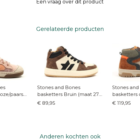
Een vraag over dit product
Gerelateerde producten
es
Stones and Bones
Stones and
roze/paars
basketters Bruin (maat 27-
basketters
40)
26-35)
€ 89,95
€ 119,95
Anderen kochten ook