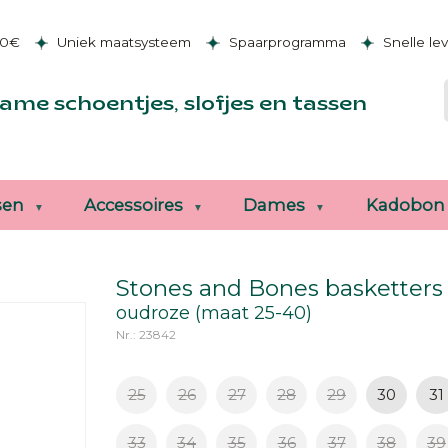
50€
Uniek maatsysteem
Spaarprogramma
Snelle le
ame schoentjes, slofjes en tassen
sen
Accessoires
Dames
Kadobon
Stones and Bones basketters
oudroze (maat 25-40)
Nr.: 23842
25
26
27
28
29
30
31
33
34
35
36
37
38
39