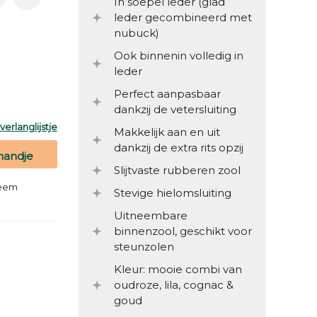
In soepel leder (glad
leder gecombineerd met
nubuck)
Ook binnenin volledig in
leder
Perfect aanpasbaar
dankzij de vetersluiting
erlanglijstje
Makkelijk aan en uit
dankzij de extra rits opzij
mandje
Slijtvaste rubberen zool
teem
Stevige hielomsluiting
Uitneembare
binnenzool, geschikt voor
steunzolen
Kleur: mooie combi van
oudroze, lila, cognac &
goud