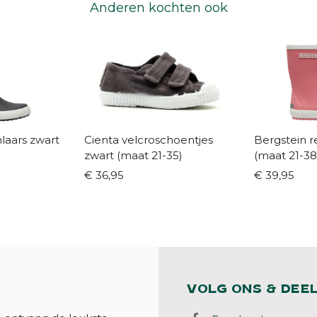
Anderen kochten ook
laars zwart
Cienta velcroschoentjes
Bergstein reg
zwart (maat 21-35)
(maat 21-38
€ 36,95
€ 39,95
VOLG ONS & DEE