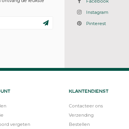
n ontvang de leukste
Facebook
Instagram
Pinterest
OUNT
KLANTENDIENST
den
Contacteer ons
ie
Verzending
ord vergeten
Bestellen