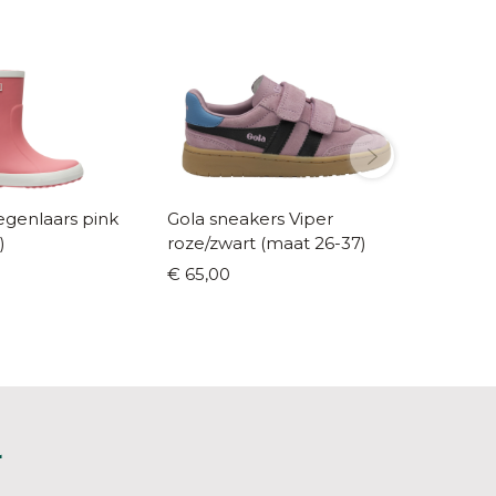
enlaars pink
Gola sneakers Viper
Liewoo
)
roze/zwart (maat 26-37)
b
€ 65,00
€ 25,00
L