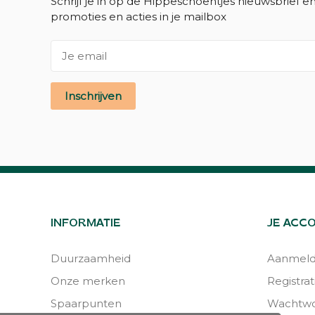
Schrijf je in op de Hippeschoentjes nieuwsbrief e
promoties en acties in je mailbox
Inschrijven
INFORMATIE
JE ACC
Duurzaamheid
Aanmel
Onze merken
Registrat
Spaarpunten
Wachtwo