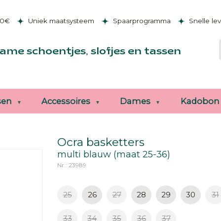
50€
Uniek maatsysteem
Spaarprogramma
Snelle le
ame schoentjes, slofjes en tassen
sen
Accessoires
Dames
Kadobon
Ocra basketters
multi blauw (maat 25-36)
Nr.: 23989
25
26
27
28
29
30
31
33
34
35
36
37