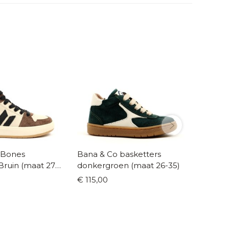
 Bones
Bana & Co basketters
Hip bas
Bruin (maat 27-
donkergroen (maat 26-35)
offwhit
41)
€ 115,00
€ 109,9