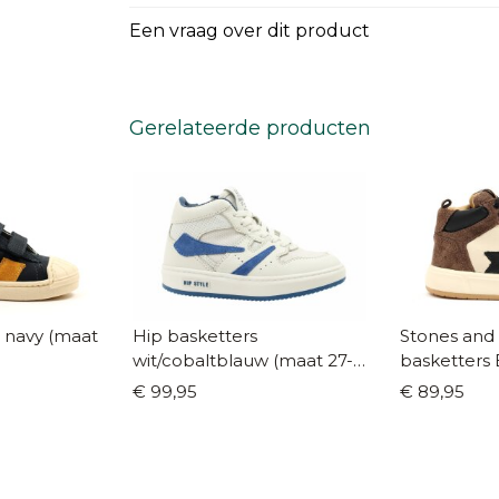
Een vraag over dit product
Gerelateerde producten
 navy (maat
Hip basketters
Stones and
wit/cobaltblauw (maat 27-
basketters 
38)
40)
€ 99,95
€ 89,95