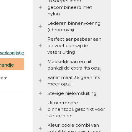
In soepel leder
gecombineerd met
nylon
Lederen binnenvoering
(chroomvrij)
Perfect aanpasbaar aan
de voet dankzij de
vetersluiting
erlanglijstje
Makkelijk aan en uit
mandje
dankzij de extra rits opzij
Vanaf maat 36 geen rits
teem
meer opzij
Stevige hielomsluiting
Uitneembare
binnenzool, geschikt voor
steunzolen
Kleur: coole combi van
cobaltblauw, grijs & geel