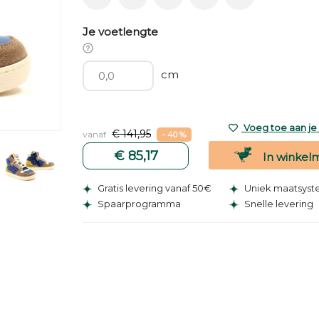
Je voetlengte
cm
Voeg toe aan je v
€ 141,95
vanaf
- 40 %
€ 85,17
In winkel
Gratis levering vanaf 50€
Uniek maatsys
Spaarprogramma
Snelle levering