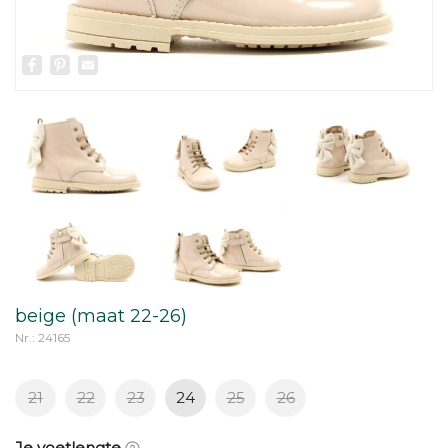
Facebook
Pinterest
Email
beige (maat 22-26)
Nr.: 24165
21
22
23
24
25
26
Je voetlengte