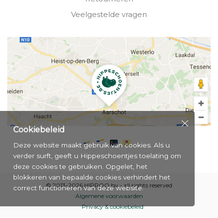
Veelgestelde vragen
Cookiebeleid
Deze website maakt gebruik van cookies. Als u
verder surft, geeft u Hippeschoentjes toelating om
deze cookies te gebruiken. Opgelet, het
blokkeren van bepaalde cookies verhindert het
© 2013-2026 HIPPOO bv - all rights reserved
correct functioneren van deze website.
Algemene voorwaarden
Privacy & cookiebeleid