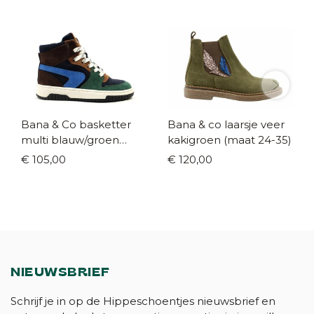
Bana & Co basketter
Bana & co laarsje veer
multi blauw/groen
kakigroen (maat 24-35)
(maat 28-40)
€ 105,00
€ 120,00
NIEUWSBRIEF
Schrijf je in op de Hippeschoentjes nieuwsbrief en