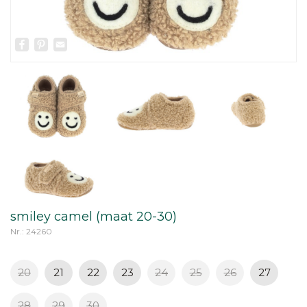
Facebook
Pinterest
Email
smiley camel (maat 20-30)
Nr.: 24260
20
21
22
23
24
25
26
27
28
29
30