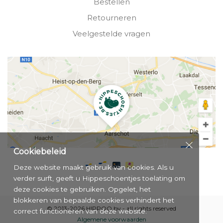
Bestellen
Retourneren
Veelgestelde vragen
Cookiebeleid
Deze website maakt gebruik van cookies. Als u
verder surft, geeft u Hippeschoentjes toelating om
deze cookies te gebruiken. Opgelet, het
blokkeren van bepaalde cookies verhindert het
© 2013-2026 HIPPOO bv - all rights reserved
correct functioneren van deze website.
Algemene voorwaarden