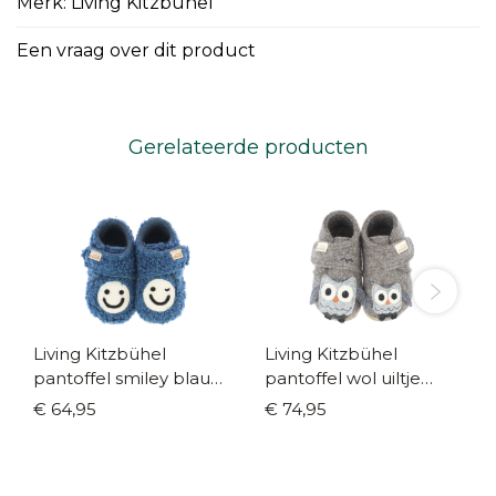
Merk: Living Kitzbühel
Een vraag over dit product
Gerelateerde producten
Living Kitzbühel
Living Kitzbühel
pantoffel smiley blauw
pantoffel wol uiltje
(maat 20-30)
bruin (maat 20-30)
€ 64,95
€ 74,95