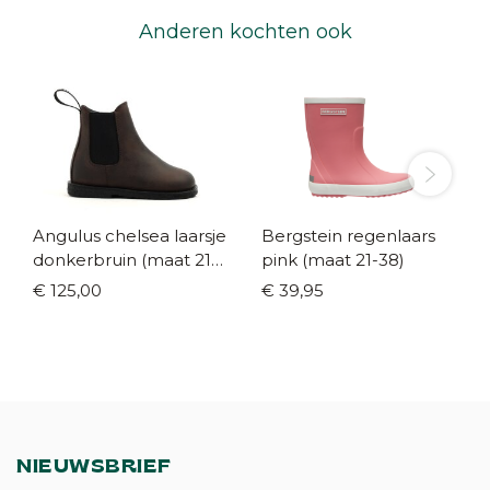
Anderen kochten ook
Angulus chelsea laarsje
Bergstein regenlaars
donkerbruin (maat 21-
pink (maat 21-38)
25)
€ 125,00
€ 39,95
NIEUWSBRIEF