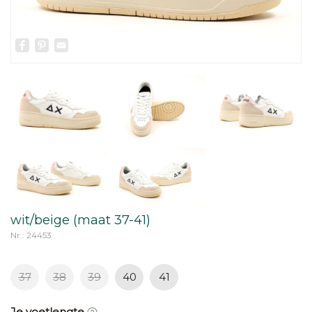
Facebook
Pinterest
Email
wit/beige (maat 37-41)
Nr.: 24453
37
38
39
40
41
Je voetlengte