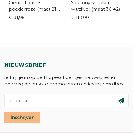
Cienta Loafers
Saucony sneaker
poederroze (maat 21-
wit/zilver (maat 36-42)
42)
€ 31,95
€ 110,00
NIEUWSBRIEF
Schrijf je in op de Hippeschoentjes nieuwsbrief en
ontvang de leukste promoties en acties in je mailbox
Inschrijven