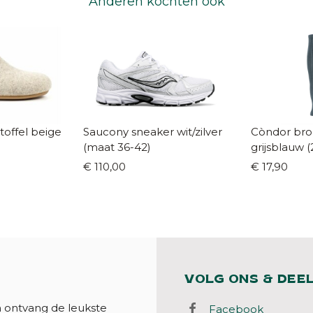
Anderen kochten ook
el beige
Saucony sneaker wit/zilver
Còndor broe
(maat 36-42)
grijsblauw (2
€ 110,00
€ 17,90
VOLG ONS & DEE
n ontvang de leukste
Facebook