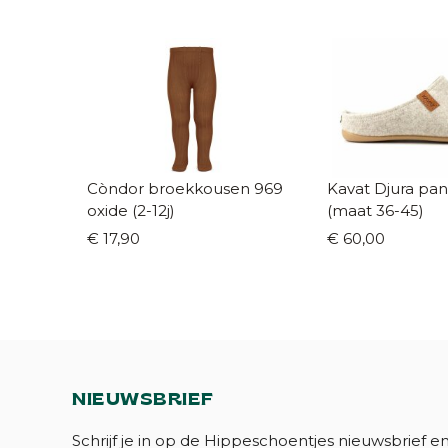
Còndor broekkousen 969
Kavat Djura pantoff
oxide (2-12j)
(maat 36-45)
€ 17,90
€ 60,00
NIEUWSBRIEF
Schrijf je in op de Hippeschoentjes nieuwsbrief e