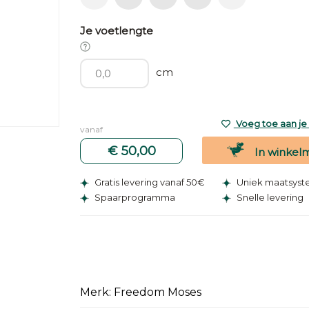
Je voetlengte
cm
Voeg toe aan je v
vanaf
€ 50,00
In winkel
Gratis levering vanaf 50€
Uniek maatsys
Spaarprogramma
Snelle levering
Merk: Freedom Moses