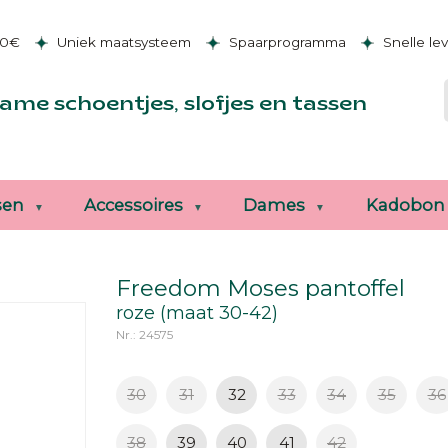
50€
Uniek maatsysteem
Spaarprogramma
Snelle le
ame schoentjes, slofjes en tassen
sen
Accessoires
Dames
Kadobon
Freedom Moses pantoffel
roze (maat 30-42)
Nr.: 24575
30
31
32
33
34
35
36
38
39
40
41
42