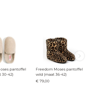
ses pantoffel
Freedom Moses pantoffel
Freedo
t 30-42)
wild (maat 36-42)
leopard
€ 79,00
€ 55,00