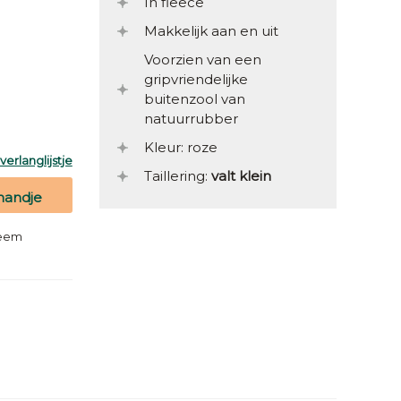
In fleece
Makkelijk aan en uit
Voorzien van een
gripvriendelijke
buitenzool van
natuurrubber
Kleur: roze
erlanglijstje
Taillering:
valt klein
mandje
teem