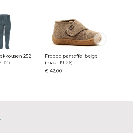
kkousen 252
Froddo pantoffel beige
Saucon
-12j)
(maat 19-26)
(maat 3
€ 42,00
€ 140,0
L