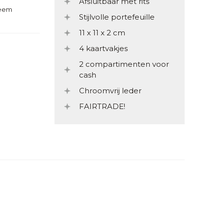
Afsluitbaar met rits
teem
Stijlvolle portefeuille
11 x 11 x 2 cm
4 kaartvakjes
2 compartimenten voor
cash
Chroomvrij leder
FAIRTRADE!