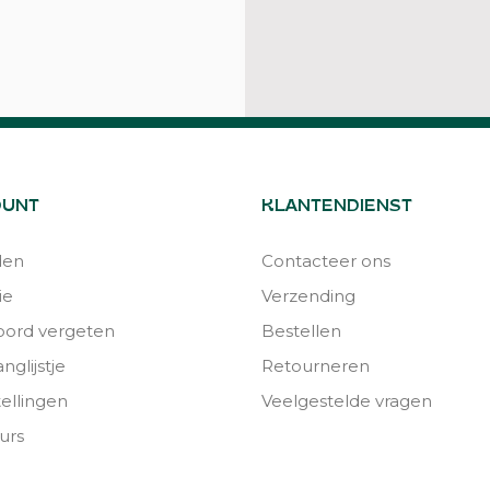
OUNT
KLANTENDIENST
den
Contacteer ons
ie
Verzending
ord vergeten
Bestellen
nglijstje
Retourneren
tellingen
Veelgestelde vragen
urs