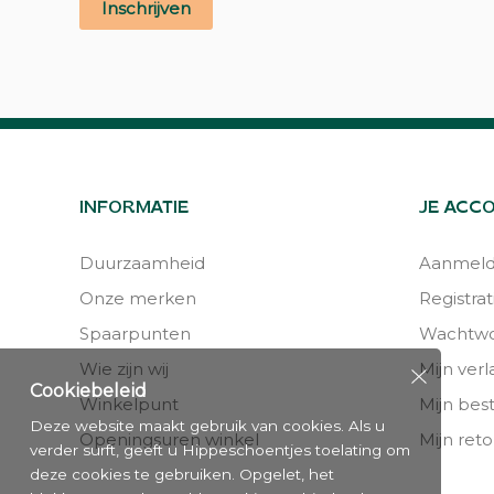
Inschrijven
INFORMATIE
JE ACC
Duurzaamheid
Aanmel
Onze merken
Registrat
Spaarpunten
Wachtwo
Wie zijn wij
Mijn verla
Cookiebeleid
Winkelpunt
Mijn bes
Deze website maakt gebruik van cookies. Als u
Openingsuren winkel
Mijn reto
verder surft, geeft u Hippeschoentjes toelating om
deze cookies te gebruiken. Opgelet, het