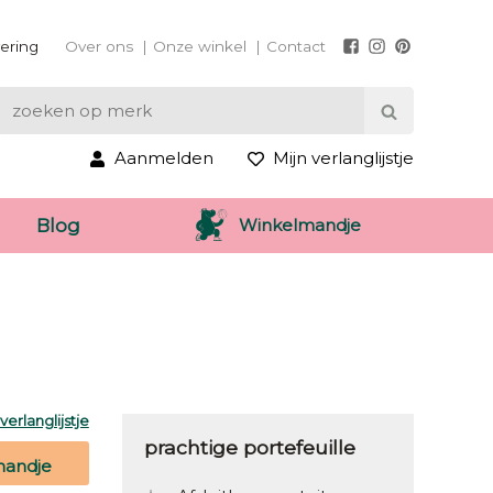
vering
Over ons
Onze winkel
Contact
Aanmelden
Mijn verlanglijstje
Winkelmandje
Blog
erlanglijstje
prachtige portefeuille
mandje