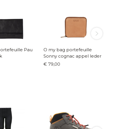
tefeuille Pau
O my bag portefeuille
O my bag
k
Sonny cognac appel leder
black l
€ 79,00
€ 89,0