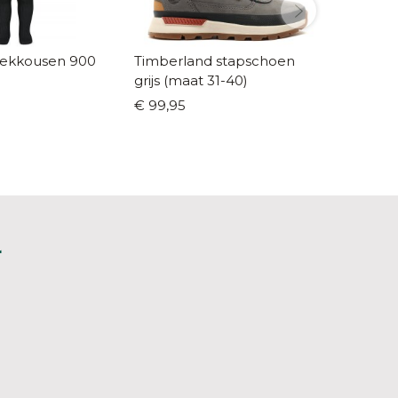
kkousen 900
Timberland stapschoen
Coolway 
grijs (maat 31-40)
(maat 3
€ 99,95
€ 100,0
L