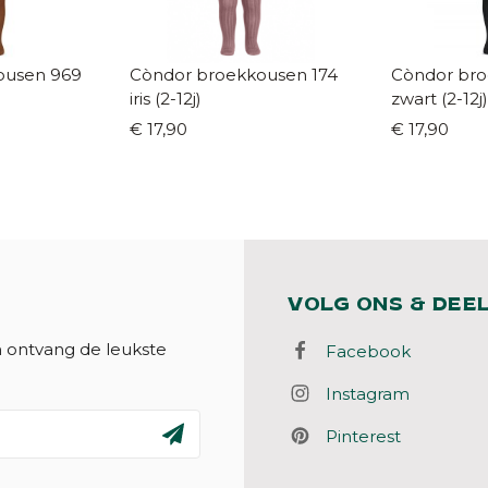
sen 969
Còndor broekkousen 174
Còndor broe
iris (2-12j)
zwart (2-12j)
€ 17,90
€ 17,90
VOLG ONS & DEE
n ontvang de leukste
Facebook
Instagram
Pinterest