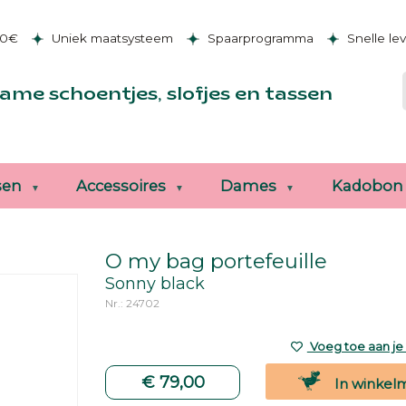
50€
Uniek maatsysteem
Spaarprogramma
Snelle le
ame schoentjes, slofjes en tassen
sen
Accessoires
Dames
Kadobon
O my bag portefeuille
Sonny black
Nr.: 24702
Voeg toe aan je v
€ 79,00
In winkel