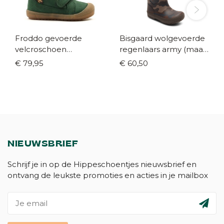
Froddo gevoerde
Bisgaard wolgevoerde
velcroschoen
regenlaars army (maat
donkergroen gevoerd
25-40)
€ 79,95
€ 60,50
(maat 22-26)
NIEUWSBRIEF
Schrijf je in op de Hippeschoentjes nieuwsbrief en
ontvang de leukste promoties en acties in je mailbox