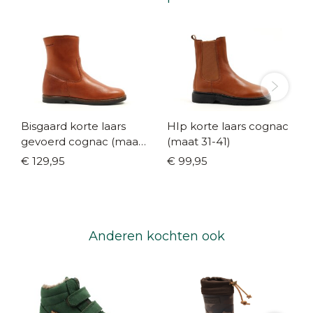
Bisgaard korte laars
HIp korte laars cognac
gevoerd cognac (maat
(maat 31-41)
30-40)
€ 129,95
€ 99,95
Anderen kochten ook