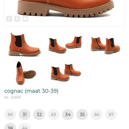
Facebook
Pinterest
Email
cognac (maat 30-39)
Nr.: 24749
30
31
32
33
34
35
36
37
38
39