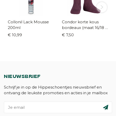
Collonil Lack Mousse
Condor korte kous
200ml
bordeaux (maat 16/18 -
36/39)
€ 10,99
€ 7,50
NIEUWSBRIEF
Schrijf je in op de Hippeschoentjes nieuwsbrief en
ontvang de leukste promoties en acties in je mailbox