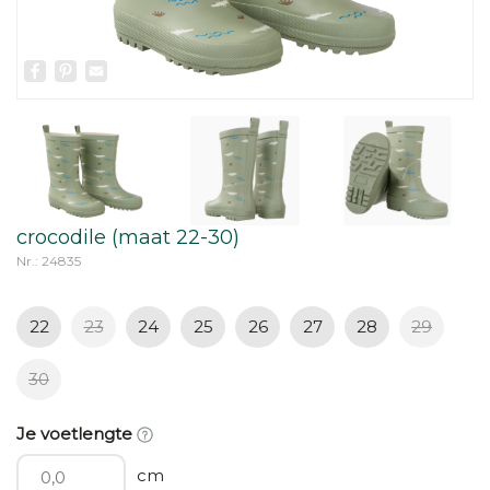
Facebook
Pinterest
Email
crocodile (maat 22-30)
Nr.: 24835
22
23
24
25
26
27
28
29
30
Je voetlengte
cm