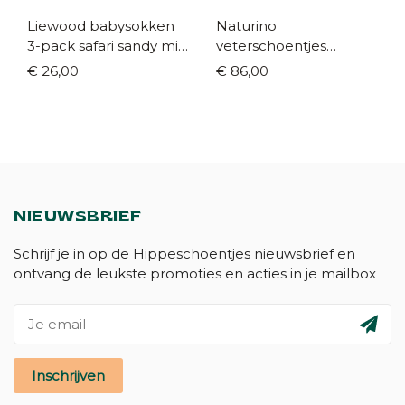
Liewood babysokken
Naturino
3-pack safari sandy mix
veterschoentjes
(maat 17/18-22/24)
zachtgoud hartjes
€ 26,00
€ 86,00
(maat 18-23)
NIEUWSBRIEF
Schrijf je in op de Hippeschoentjes nieuwsbrief en
ontvang de leukste promoties en acties in je mailbox
Inschrijven