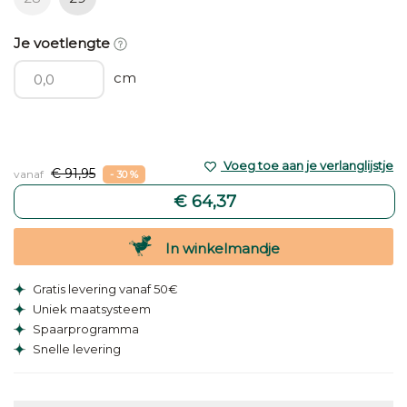
Je voetlengte
cm
Voeg toe aan je verlanglijstje
€ 91,95
vanaf
- 30 %
€ 64,37
In winkelmandje
Gratis levering vanaf 50€
Uniek maatsysteem
Spaarprogramma
Snelle levering