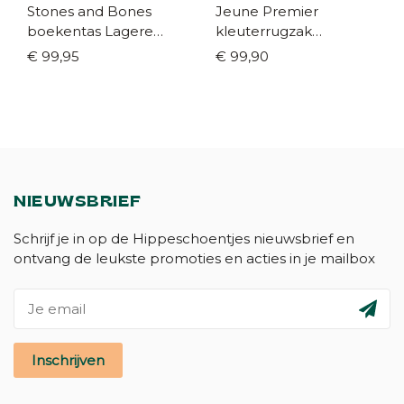
Stones and Bones
Jeune Premier
boekentas Lagere
kleuterrugzak
school Lily Goalgetter
RALPHIE supercats
€ 99,95
€ 99,90
black
NIEUWSBRIEF
Schrijf je in op de Hippeschoentjes nieuwsbrief en
ontvang de leukste promoties en acties in je mailbox
Inschrijven