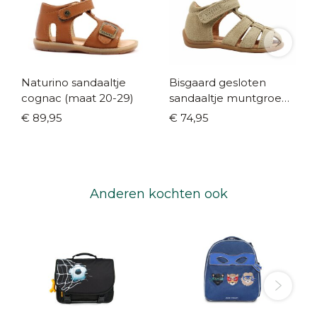
Naturino sandaaltje
Bisgaard gesloten
cognac (maat 20-29)
sandaaltje muntgroen
(maat 19-25)
€ 89,95
€ 74,95
Anderen kochten ook