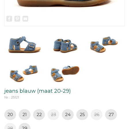
Facebook
Pinterest
Email
jeans blauw (maat 20-29)
Nr.: 25121
20
21
22
23
24
25
26
27
28
29