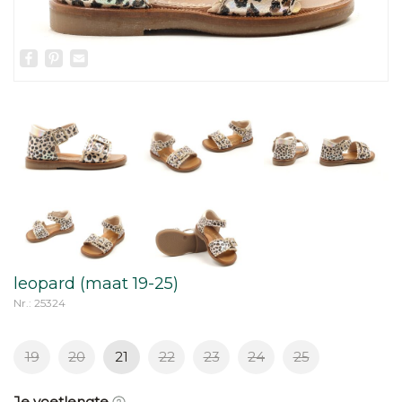
Facebook
Pinterest
Email
leopard (maat 19-25)
Nr.: 25324
19
20
21
22
23
24
25
Je voetlengte