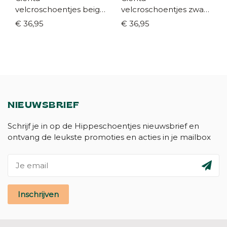
velcroschoentjes beige
velcroschoentjes zwart
(maat 21-35)
(maat 21-35)
€ 36,95
€ 36,95
NIEUWSBRIEF
Schrijf je in op de Hippeschoentjes nieuwsbrief en
ontvang de leukste promoties en acties in je mailbox
Inschrijven