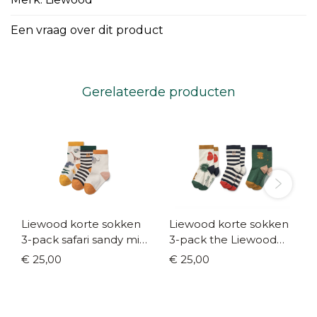
Een vraag over dit product
Gerelateerde producten
Liewood korte sokken
Liewood korte sokken
3-pack safari sandy mix
3-pack the Liewood
(maat 19/22 - 33/36)
gang sandy mix (maat
€ 25,00
€ 25,00
19/22 - 29/32)