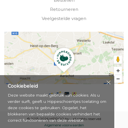
Bestellen
Retourneren
Veelgestelde vragen
Cookiebeleid
Deze website maakt gebruik van cookies. Als u
verder surft, geeft u Hippeschoentjes toelating om
deze cookies te gebruiken. Opgelet, het
blokkeren van bepaalde cookies verhindert het
© 2013-2026 HIPPOO bv - all rights reserved
correct functioneren van deze website.
Algemene voorwaarden