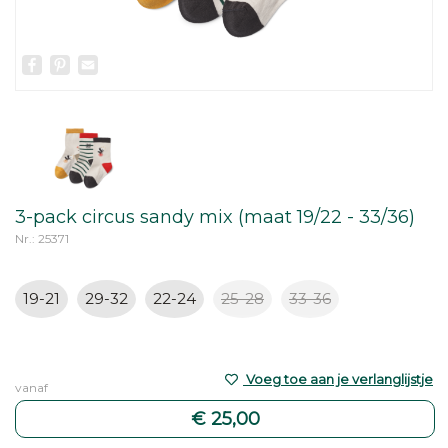
Facebook
Pinterest
Email
3-pack circus sandy mix (maat 19/22 - 33/36)
Nr.: 25371
19-21
29-32
22-24
25-28
33-36
Voeg toe aan je verlanglijstje
vanaf
€ 25,00