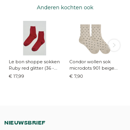
Anderen kochten ook
Le bon shoppe sokken
Condor wollen sok
Ruby red glitter (36 -
microdots 901 beige
41)
(maat 16/18 - 36/39)
€ 17,99
€ 7,90
NIEUWSBRIEF