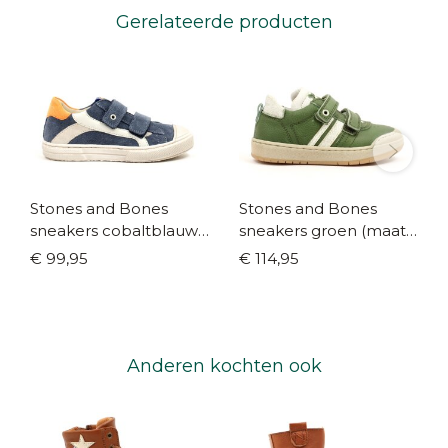
Gerelateerde producten
Stones and Bones
Stones and Bones
sneakers cobaltblauw
sneakers groen (maat
(maat 25-38)
25-36)
€ 99,95
€ 114,95
Anderen kochten ook