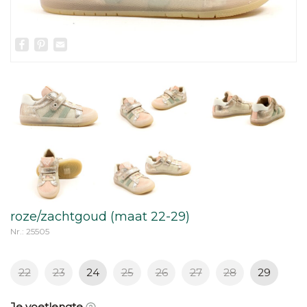
Facebook
Pinterest
Email
roze/zachtgoud (maat 22-29)
Nr.: 25505
22
23
24
25
26
27
28
29
Je voetlengte