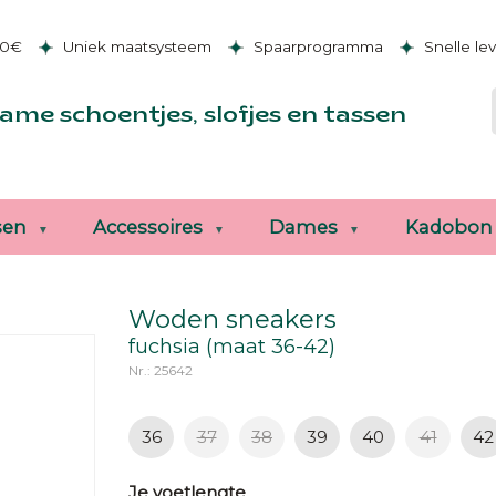
50€
Uniek maatsysteem
Spaarprogramma
Snelle le
ame schoentjes, slofjes en tassen
sen
Accessoires
Dames
Kadobon
Woden sneakers
fuchsia (maat 36-42)
Nr.: 25642
36
37
38
39
40
41
42
Je voetlengte