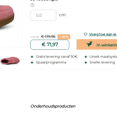
cm
Voeg toe aan je v
€ 119,95
vanaf
- 40 %
€ 71,97
In winkel
Gratis levering vanaf 50€
Uniek maatsys
Spaarprogramma
Snelle levering
Onderhoudsproducten