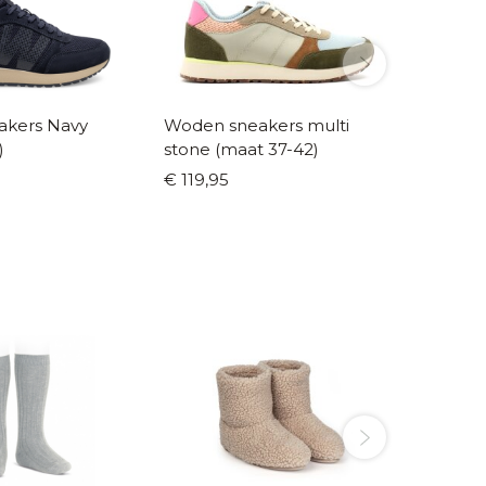
akers Navy
Woden sneakers multi
Woden 
)
stone (maat 37-42)
appelg
€ 119,95
€ 129,9