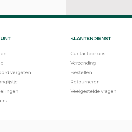
OUNT
KLANTENDIENST
den
Contacteer ons
ie
Verzending
ord vergeten
Bestellen
nglijstje
Retourneren
tellingen
Veelgestelde vragen
urs