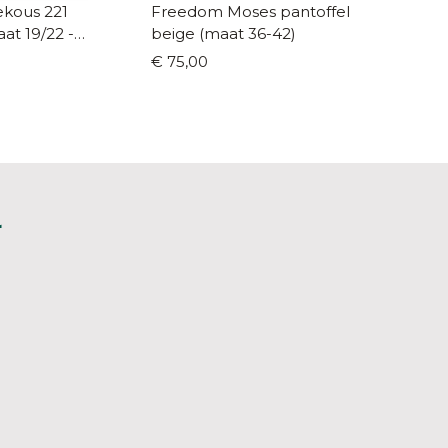
ous 221
Freedom Moses pantoffel
Condor kni
beige (maat 36-42)
(maat 1
€ 75,00
€ 8,90
L