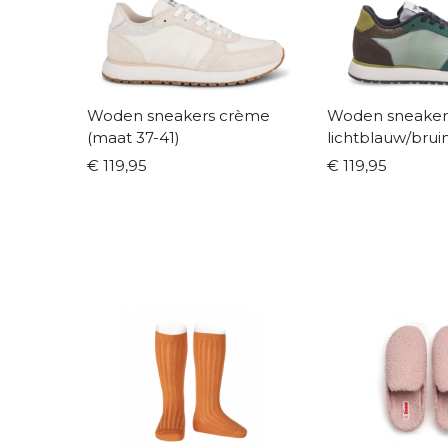
Woden sneakers crème
Woden sneaker
(maat 37-41)
lichtblauw/brui
42)
€ 119,95
€ 119,95