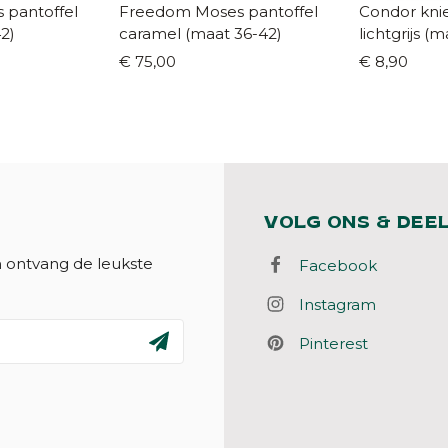
 pantoffel
Freedom Moses pantoffel
Condor kniek
2)
caramel (maat 36-42)
lichtgrijs (maat 19/22 -
36/39)
€ 75,00
€ 8,90
VOLG ONS & DEE
n ontvang de leukste
Facebook
Instagram
Pinterest