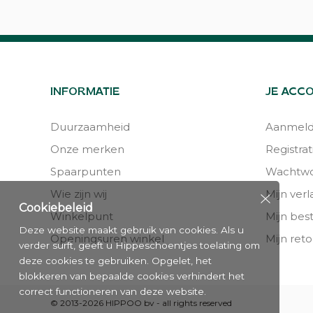
INFORMATIE
JE ACC
Duurzaamheid
Aanmel
Onze merken
Registrat
Spaarpunten
Wachtwo
Wie zijn wij
Mijn verla
Cookiebeleid
Winkelpunt
Mijn bes
Deze website maakt gebruik van cookies. Als u
Openingsuren winkel
Mijn reto
verder surft, geeft u Hippeschoentjes toelating om
deze cookies te gebruiken. Opgelet, het
blokkeren van bepaalde cookies verhindert het
correct functioneren van deze website.
© 2013-2026 HIPPOO bv - all rights reserved