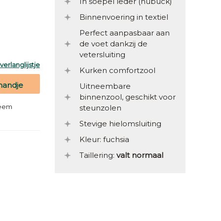
In soepel leder (nubuck)
Binnenvoering in textiel
Perfect aanpasbaar aan
de voet dankzij de
vetersluiting
erlanglijstje
Kurken comfortzool
mandje
Uitneembare
binnenzool, geschikt voor
teem
steunzolen
Stevige hielomsluiting
Kleur: fuchsia
Taillering:
valt normaal