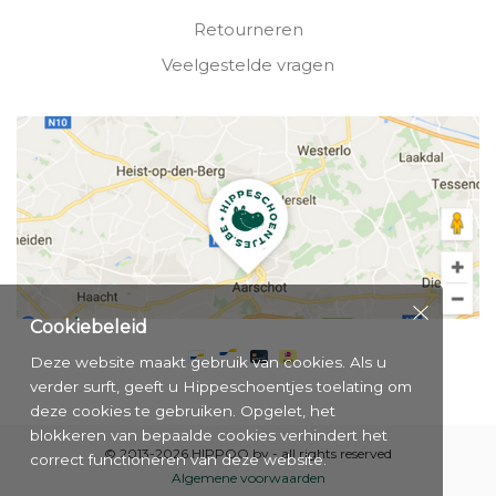
Retourneren
Veelgestelde vragen
Cookiebeleid
Deze website maakt gebruik van cookies. Als u
verder surft, geeft u Hippeschoentjes toelating om
deze cookies te gebruiken. Opgelet, het
blokkeren van bepaalde cookies verhindert het
© 2013-2026 HIPPOO bv - all rights reserved
correct functioneren van deze website.
Algemene voorwaarden