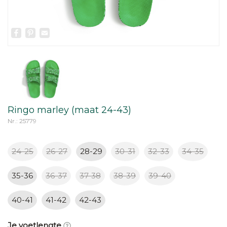
Facebook
Pinterest
Email
Ringo marley (maat 24-43)
Nr.: 25779
24-25
26-27
28-29
30-31
32-33
34-35
35-36
36-37
37-38
38-39
39-40
40-41
41-42
42-43
Je voetlengte