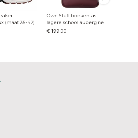
eaker
Own Stuff boekentas
Jeune P
wit/bordeaux (maat 35-42)
lagere school aubergine
boekent
€ 199,00
€ 129,9
L