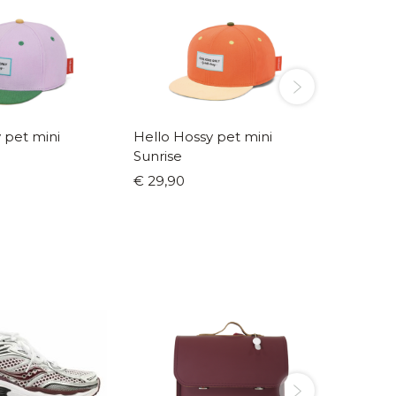
t mini
Hello Hossy pet mini
Hello Hoss
Sunrise
#2
€ 29,90
€ 29,9