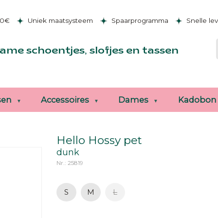
50€
Uniek maatsysteem
Spaarprogramma
Snelle le
ame schoentjes, slofjes en tassen
sen
Accessoires
Dames
Kadobon
Hello Hossy pet
dunk
Nr.: 25819
S
M
L