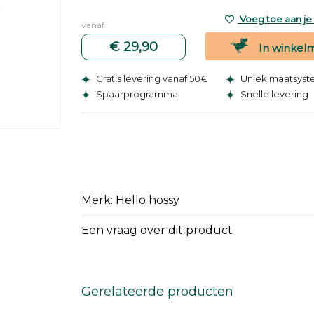
Voeg toe aan je v
vanaf
€ 29,90
In winkel
Gratis levering vanaf 50€
Uniek maatsys
Spaarprogramma
Snelle levering
Merk: Hello hossy
Een vraag over dit product
Gerelateerde producten