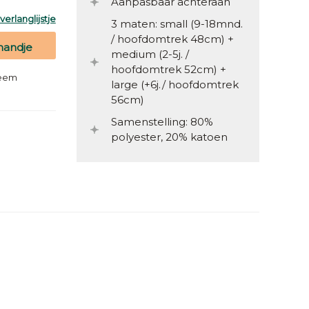
Aanpasbaar achteraan
erlanglijstje
3 maten: small (9-18mnd.
/ hoofdomtrek 48cm) +
mandje
medium (2-5j. /
hoofdomtrek 52cm) +
teem
large (+6j./ hoofdomtrek
56cm)
Samenstelling: 80%
polyester, 20% katoen