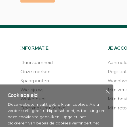
INFORMATIE
JE ACC
Duurzaamheid
Aanmel
Onze merken
Registrat
Spaarpunten
Wachtwo
Wie zijn wij
Mijn verla
Cookiebeleid
Winkelpunt
Mijn bes
Deze website maakt gebruik van cookies. Als u
Openingsuren winkel
Mijn reto
verder surft, geeft u Hippeschoentjes toelating om
deze cookies te gebruiken. Opgelet, het
blokkeren van bepaalde cookies verhindert het