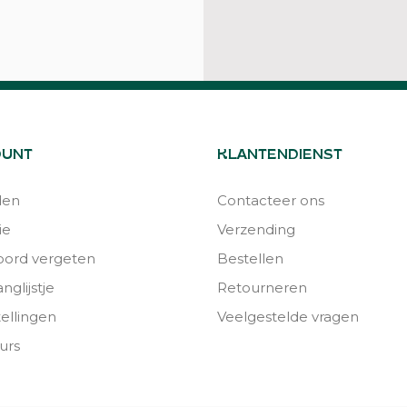
OUNT
KLANTENDIENST
den
Contacteer ons
ie
Verzending
ord vergeten
Bestellen
nglijstje
Retourneren
tellingen
Veelgestelde vragen
urs