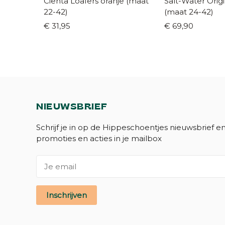
Cienta Loafers oranje (maat
Salt-Water Orig
22-42)
(maat 24-42)
€ 31,95
€ 69,90
NIEUWSBRIEF
Schrijf je in op de Hippeschoentjes nieuwsbrief e
promoties en acties in je mailbox
Inschrijven