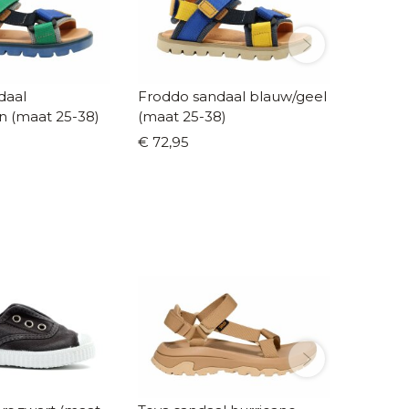
daal
Froddo sandaal blauw/geel
Froddo
n (maat 25-38)
(maat 25-38)
donker
€ 72,95
€ 72,95