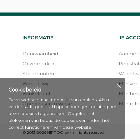
INFORMATIE
JE ACC
Duurzaamheid
Aanmel
Onze merken
Registrat
Spaarpunten
Wachtwo
Wie zijn wij
Mijn verla
Cookiebeleid
Winkelpunt
Mijn bes
Deze website maakt gebruik van cookies. Als u
Openingsuren winkel
Mijn reto
verder surft, geeft u Hippeschoentjes toelating om
deze cookies te gebruiken. Opgelet, het
blokkeren van bepaalde cookies verhindert het
correct functioneren van deze website.
© 2013-2026 HIPPOO bv - all rights reserved