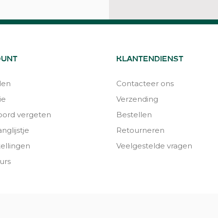
OUNT
KLANTENDIENST
den
Contacteer ons
ie
Verzending
ord vergeten
Bestellen
nglijstje
Retourneren
tellingen
Veelgestelde vragen
urs