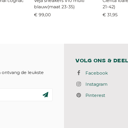
inal cognac
Veja sneakers V10 multi
Cienta loaf
blauw(maat 23-35)
21-42)
€ 99,00
€ 31,95
VOLG ONS & DEE
n ontvang de leukste
Facebook
Instagram
Pinterest