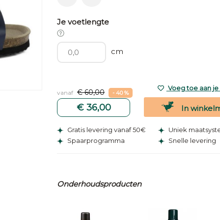
Je voetlengte
cm
Voeg toe aan je v
€ 60,00
vanaf
- 40 %
€ 36,00
In winkel
Gratis levering vanaf 50€
Uniek maatsys
Spaarprogramma
Snelle levering
Onderhoudsproducten