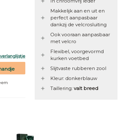
In chroomvrij leder
Makkelijk aan en uit en
perfect aanpasbaar
dankzij de velcrosluiting
Ook vooraan aanpasbaar
met velcro
Flexibel, voorgevormd
erlanglijstje
kurken voetbed
Slijtvaste rubberen zool
mandje
Kleur: donkerblauw
teem
Taillering:
valt breed