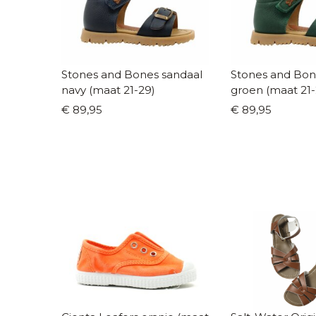
Stones and Bones sandaal
Stones and Bon
navy (maat 21-29)
groen (maat 21-
€ 89,95
€ 89,95