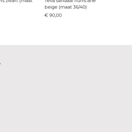
ers zwart (maat
Teva sandaal hurricane
Plakton k
beige (maat 36/40)
(maat 3
€ 90,00
€ 59,95
L