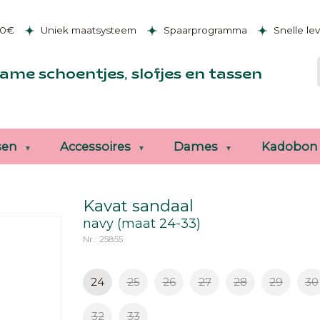
50€
Uniek maatsysteem
Spaarprogramma
Snelle le
ame schoentjes, slofjes en tassen
sen
Accessoires
Dames
Kadobon
Kavat sandaal
navy (maat 24-33)
Nr.: 25855
24
25
26
27
28
29
30
32
33