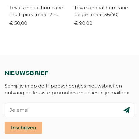
Teva sandaal hurricane
Teva sandaal hurricane
multi pink (maat 21-
beige (maat 36/40)
38/39)
€ 50,00
€ 90,00
NIEUWSBRIEF
Schrijf je in op de Hippeschoentjes nieuwsbrief en
ontvang de leukste promoties en acties in je mailbox
Inschrijven