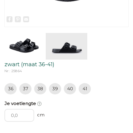
Facebook
Pinterest
Email
zwart (maat 36-41)
Nr.: 25864
36
37
38
39
40
41
Je voetlengte
cm