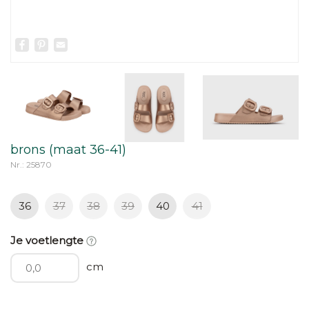
Facebook
Pinterest
Email
brons (maat 36-41)
Nr.: 25870
36
37
38
39
40
41
Je voetlengte
cm