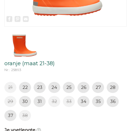
Facebook
Pinterest
Email
oranje (maat 21-38)
Nr.: 25893
21
22
23
24
25
26
27
28
29
30
31
32
33
34
35
36
37
38
Je voetlengte