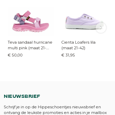
Teva sandaal hurricane
Cienta Loafers lila
multi pink (maat 21-
(maat 21-42)
38/39)
€ 50,00
€ 31,95
NIEUWSBRIEF
Schrijf je in op de Hippeschoentjes nieuwsbrief en
ontvang de leukste promoties en acties in je mailbox