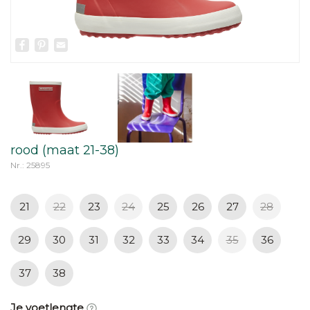
Facebook
Pinterest
Email
rood (maat 21-38)
Nr.: 25895
21
22
23
24
25
26
27
28
29
30
31
32
33
34
35
36
37
38
Je voetlengte