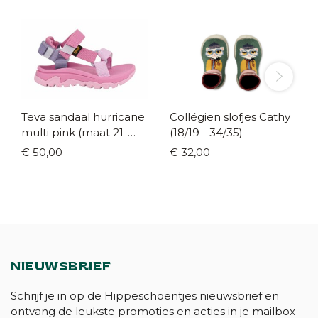
Teva sandaal hurricane
Collégien slofjes Cathy
multi pink (maat 21-
(18/19 - 34/35)
38/39)
€ 50,00
€ 32,00
NIEUWSBRIEF
Schrijf je in op de Hippeschoentjes nieuwsbrief en
ontvang de leukste promoties en acties in je mailbox