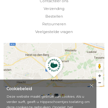
Contacteer ons
Verzending
Bestellen
Retourneren
Veelgestelde vragen
Cookiebeleid
Deze website maakt gebruik van cookies. Als u
verder surft, geeft u Hippeschoentjes toelating om
deze cookies te gebruiken. Opgelet, het