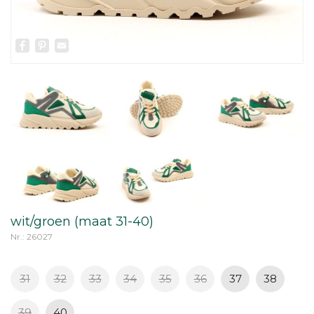
Facebook
Pinterest
Email
wit/groen (maat 31-40)
Nr.: 26027
31
32
33
34
35
36
37
38
39
40