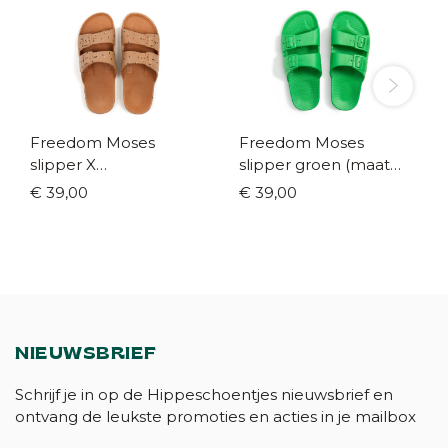
Freedom Moses
Freedom Moses
slipper X
slipper groen (maat
hippeschoentjes (maat
24-43)
€ 39,00
€ 39,00
26-43)
NIEUWSBRIEF
Schrijf je in op de Hippeschoentjes nieuwsbrief en
ontvang de leukste promoties en acties in je mailbox