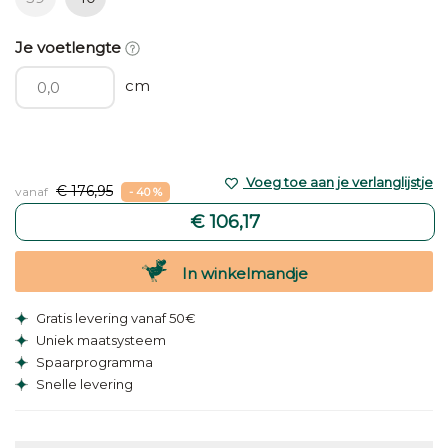
Je voetlengte
cm
Voeg toe aan je verlanglijstje
€ 176,95
vanaf
- 40 %
€ 106,17
In winkelmandje
Gratis levering vanaf 50€
Uniek maatsysteem
Spaarprogramma
Snelle levering