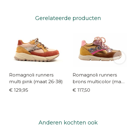
Gerelateerde producten
Romagnoli runners
Romagnoli runners
multi pink (maat 26-38)
brons multicolor (maat
21-26)
€ 129,95
€ 117,50
Anderen kochten ook