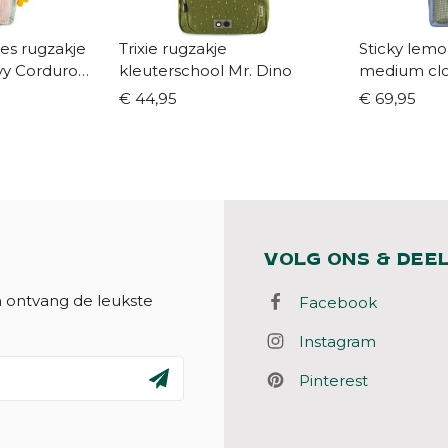
es rugzakje
Trixie rugzakje
Sticky lem
vy Corduroy
kleuterschool Mr. Dino
medium clo
€ 44,95
€ 69,95
VOLG ONS & DEE
n ontvang de leukste
Facebook
Instagram
Pinterest