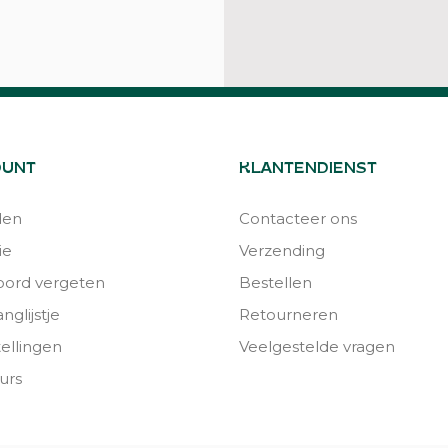
OUNT
KLANTENDIENST
den
Contacteer ons
ie
Verzending
ord vergeten
Bestellen
nglijstje
Retourneren
tellingen
Veelgestelde vragen
urs