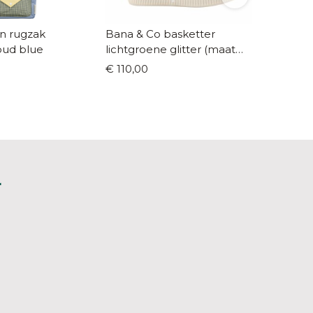
on rugzak
Bana & Co basketter
Trixie 
ud blue
lichtgroene glitter (maat
kleuter
24-35)
€ 110,00
€ 44,9
L