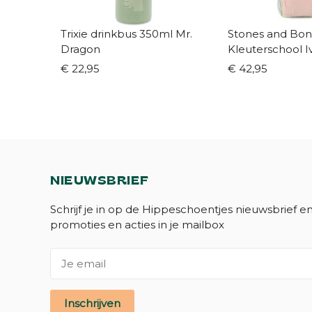
Trixie drinkbus 350ml Mr.
Stones and Bon
Dragon
Kleuterschool I
munt/roze
€ 22,95
€ 42,95
NIEUWSBRIEF
Schrijf je in op de Hippeschoentjes nieuwsbrief e
promoties en acties in je mailbox
Inschrijven