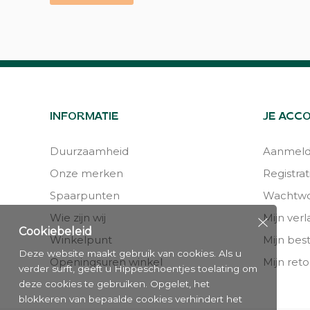
INFORMATIE
JE ACC
Duurzaamheid
Aanmel
Onze merken
Registrat
Spaarpunten
Wachtwo
Wie zijn wij
Mijn verla
Cookiebeleid
Winkelpunt
Mijn bes
Deze website maakt gebruik van cookies. Als u
Openingsuren winkel
Mijn reto
verder surft, geeft u Hippeschoentjes toelating om
deze cookies te gebruiken. Opgelet, het
blokkeren van bepaalde cookies verhindert het