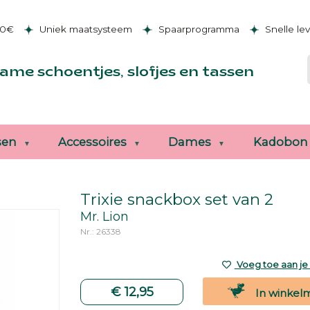
50€
Uniek maatsysteem
Spaarprogramma
Snelle le
ame schoentjes, slofjes en tassen
sen
Accessoires
Dames
Kadobon
Trixie snackbox set van 2
Mr. Lion
Nr.: 26338
Voeg toe aan je v
€ 12,95
In winkel