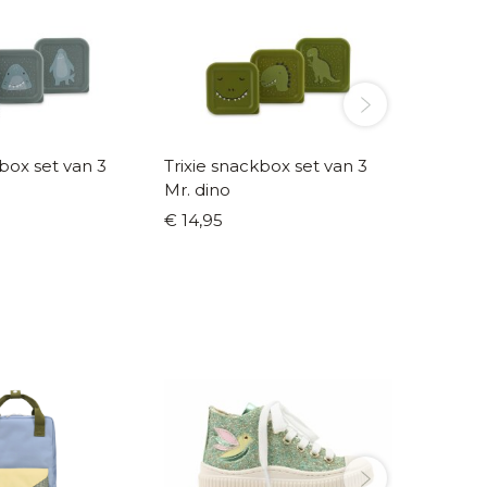
kbox set van 3
Trixie snackbox set van 3
Trixie 
Mr. dino
Mr. Tri
€ 14,95
€ 12,95