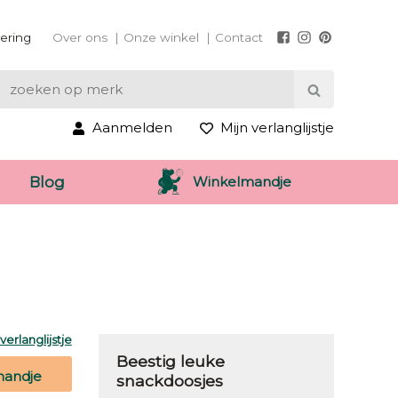
vering
Over ons
Onze winkel
Contact
Aanmelden
Mijn verlanglijstje
Winkelmandje
Blog
erlanglijstje
Beestig leuke
mandje
snackdoosjes