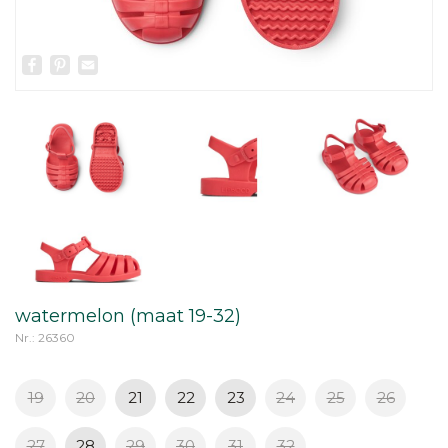
Facebook
Pinterest
Email
watermelon (maat 19-32)
Nr.: 26360
19
20
21
22
23
24
25
26
27
28
29
30
31
32