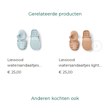
Gerelateerde producten
Liewood
Liewood
watersandaaltjes
watersandaaltjes light
lichtblauw (maat 19-31)
apricot (maat 19-31)
€ 25,00
€ 25,00
Anderen kochten ook