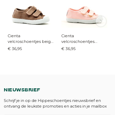
Cienta
Cienta
velcroschoentjes beige
velcroschoentjes
(maat 21-35)
pastelroze (maat 21-35)
€ 36,95
€ 36,95
NIEUWSBRIEF
Schrijf je in op de Hippeschoentjes nieuwsbrief en
ontvang de leukste promoties en acties in je mailbox