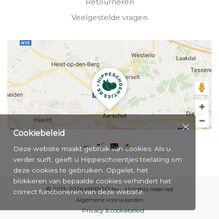
Retourneren
Veelgestelde vragen
Cookiebeleid
Deze website maakt gebruik van cookies. Als u
verder surft, geeft u Hippeschoentjes toelating om
deze cookies te gebruiken. Opgelet, het
blokkeren van bepaalde cookies verhindert het
© 2013-2026 HIPPOO bv - all rights reserved
correct functioneren van deze website.
Algemene voorwaarden
Privacy & cookiebeleid