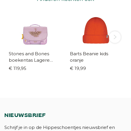
Stones and Bones
Barts Beanie kids
boekentas Lagere
oranje
school Lily Geo swan
€ 119,95
€ 19,99
mauve
NIEUWSBRIEF
Schrijf je in op de Hippeschoentjes nieuwsbrief en