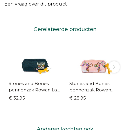
Een vraag over dit product
Gerelateerde producten
Stones and Bones
Stones and Bones
pennenzak Rowan La
pennenzak Rowan
vie en rose navy
Love in the air blossom
€ 32,95
€ 28,95
Anderen kochten ook