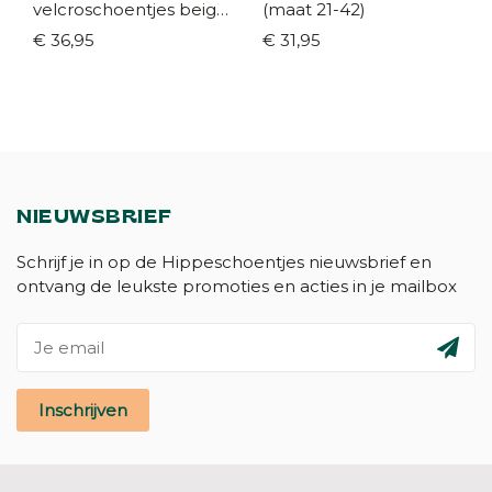
velcroschoentjes beige
(maat 21-42)
(maat 21-35)
€ 36,95
€ 31,95
NIEUWSBRIEF
Schrijf je in op de Hippeschoentjes nieuwsbrief en
ontvang de leukste promoties en acties in je mailbox
Inschrijven