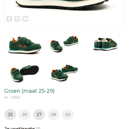
Facebook
Pinterest
Email
Groen (maat 25-29)
Nr.: 26552
25
26
27
28
29
Je voetlengte