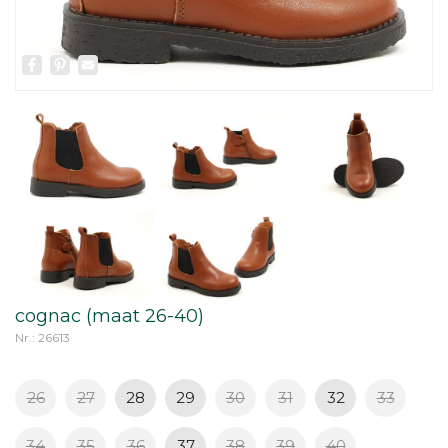
Facebook
Pinterest
Email
cognac (maat 26-40)
Nr.: 26613
26
27
28
29
30
31
32
33
34
35
36
37
38
39
40