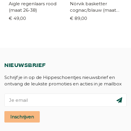
Aigle regenlaars rood
Nörvik basketter
(maat 26-38)
cognac/blauw (maat
26-35)
€ 49,00
€ 89,00
NIEUWSBRIEF
Schrijf je in op de Hippeschoentjes nieuwsbrief en
ontvang de leukste promoties en acties in je mailbox
Inschrijven