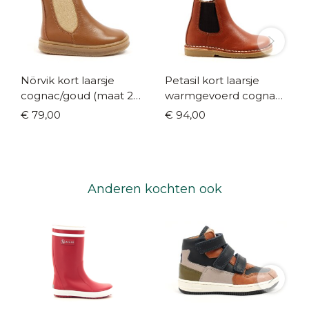
Nörvik kort laarsje
Petasil kort laarsje
cognac/goud (maat 20-
warmgevoerd cognac
29)
(maat 22-35)
€ 79,00
€ 94,00
Anderen kochten ook