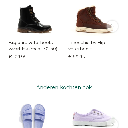
Bisgaard veterboots
Pinocchio by Hip
zwart lak (maat 30-40)
veterboots
warmgevoerd bruin
€ 129,95
€ 89,95
(maat 24-41)
Anderen kochten ook