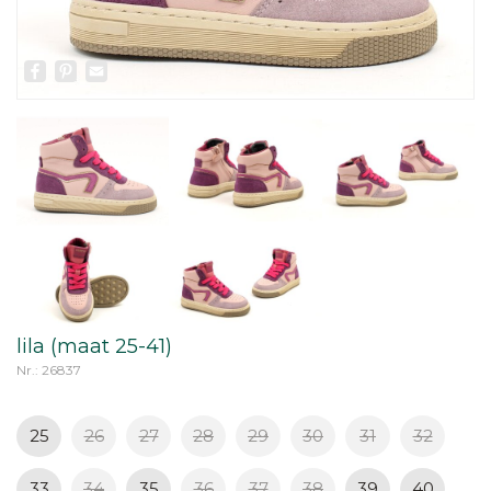
Facebook
Pinterest
Email
lila (maat 25-41)
Nr.: 26837
25
26
27
28
29
30
31
32
33
34
35
36
37
38
39
40