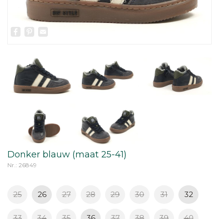
Facebook
Pinterest
Email
Donker blauw (maat 25-41)
Nr.: 26849
25
26
27
28
29
30
31
32
33
34
35
36
37
38
39
40