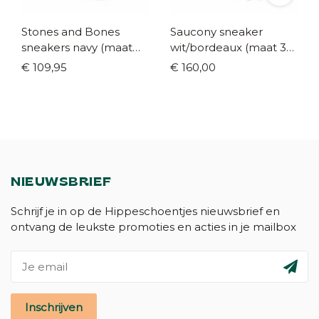
Stones and Bones
Saucony sneaker
sneakers navy (maat
wit/bordeaux (maat 35-
24-40)
42)
€ 109,95
€ 160,00
NIEUWSBRIEF
Schrijf je in op de Hippeschoentjes nieuwsbrief en
ontvang de leukste promoties en acties in je mailbox
Inschrijven