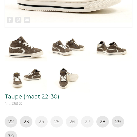
Facebook
Pinterest
Email
Taupe (maat 22-30)
Nr.: 26863
22
23
24
25
26
27
28
29
30