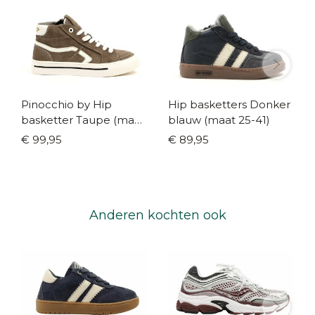
Pinocchio by Hip
Hip basketters Donker
basketter Taupe (maat
blauw (maat 25-41)
31-41)
€ 99,95
€ 89,95
Anderen kochten ook