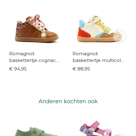
Romagnoli
Romagnoli
baskettertje cognac
baskettertje multicolor
/leopard (maat 20-24)
(maat 19-22)
€ 94,95
€ 88,95
Anderen kochten ook