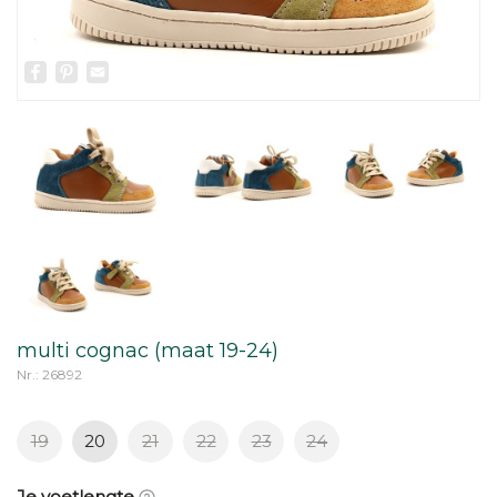
Facebook
Pinterest
Email
multi cognac (maat 19-24)
Nr.: 26892
19
20
21
22
23
24
Je voetlengte