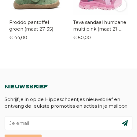
Froddo pantoffel
Teva sandaal hurricane
groen (maat 27-35)
multi pink (maat 21-
38/39)
€ 44,00
€ 50,00
NIEUWSBRIEF
Schrijf je in op de Hippeschoentjes nieuwsbrief en
ontvang de leukste promoties en acties in je mailbox