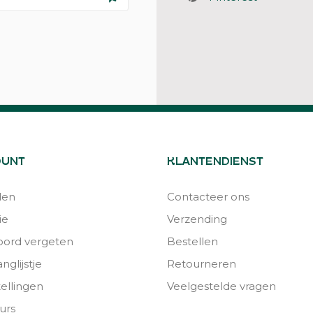
OUNT
KLANTENDIENST
den
Contacteer ons
ie
Verzending
ord vergeten
Bestellen
nglijstje
Retourneren
tellingen
Veelgestelde vragen
urs