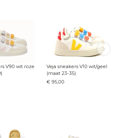
0 wit roze
Veja sneakers V10 wit/geel
Veja sneak
)
(maat 23-35)
(maat 2
€ 95,00
€ 95,0