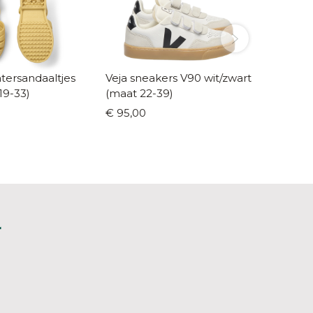
tersandaaltjes
Veja sneakers V90 wit/zwart
Veja ru
19-33)
(maat 22-39)
23-35)
€ 95,00
€ 95,0
L