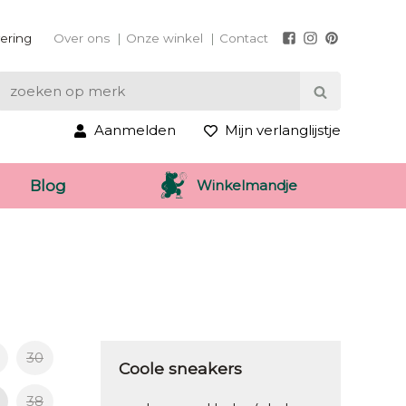
vering
Over ons
Onze winkel
Contact
Aanmelden
Mijn verlanglijstje
Winkelmandje
Blog
30
Coole sneakers
38