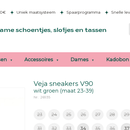
50€
Uniek maatsysteem
Spaarprogramma
Snelle le
ame schoentjes, slofjes en tassen
sen
Accessoires
Dames
Kadobon
Veja sneakers V90
wit groen (maat 23-39)
Nr.: 26935
23
24
25
26
27
28
29
31
32
33
34
35
36
37