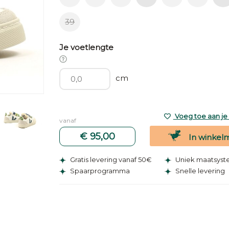
39
Je voetlengte
cm
Voeg toe aan je v
vanaf
€ 95,00
In winkel
Gratis levering vanaf 50€
Uniek maatsys
Spaarprogramma
Snelle levering