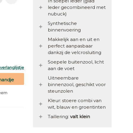
In soepel leder (glad
leder gecombineerd met
nubuck)
Synthetische
binnenvoering
Makkelijk aan en uit en
perfect aanpasbaar
dankzij de velcrosluiting
Soepele buitenzool, licht
erlanglijstje
aan de voet
Uitneembare
mandje
binnenzool, geschikt voor
steunzolen
teem
Kleur: stoere combi van
wit, blauw en groentinten
Taillering:
valt klein