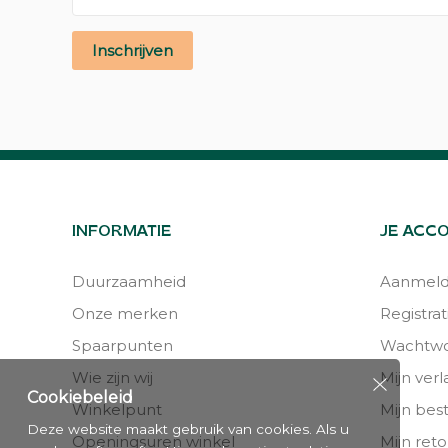
Inschrijven
INFORMATIE
JE ACC
Duurzaamheid
Aanmel
Onze merken
Registrat
Spaarpunten
Wachtwo
Wie zijn wij
Mijn verla
Cookiebeleid
Winkelpunt
Mijn bes
Deze website maakt gebruik van cookies. Als u
Openingsuren winkel
Mijn reto