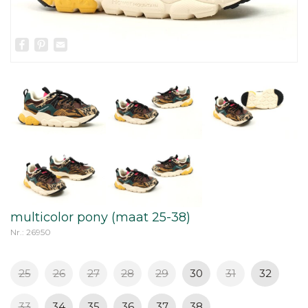
Facebook
Pinterest
Email
multicolor pony (maat 25-38)
Nr.: 26950
25
26
27
28
29
30
31
32
33
34
35
36
37
38