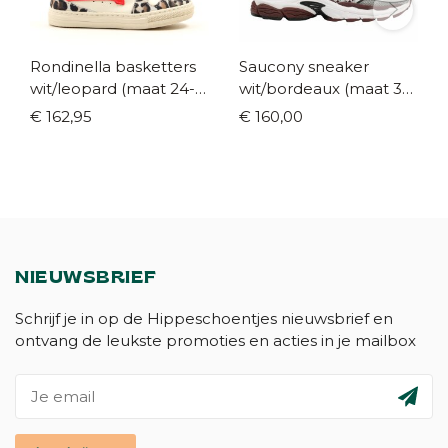
Rondinella basketters
Saucony sneaker
wit/leopard (maat 24-
wit/bordeaux (maat 35-
35)
42)
€ 162,95
€ 160,00
NIEUWSBRIEF
Schrijf je in op de Hippeschoentjes nieuwsbrief en
ontvang de leukste promoties en acties in je mailbox