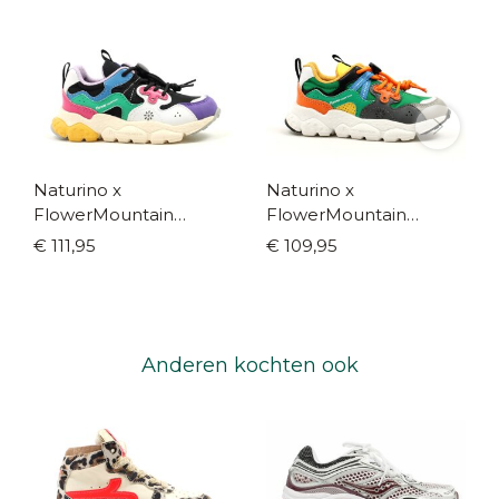
Naturino x
Naturino x
FlowerMountain
FlowerMountain
multicolor (maat 25-36)
multicolor groen (maat
€ 111,95
€ 109,95
25-36)
Anderen kochten ook