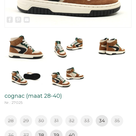
Facebook
Pinterest
Email
cognac (maat 28-40)
Nr.: 27025
28
29
30
31
32
33
34
35
36
37
38
39
40