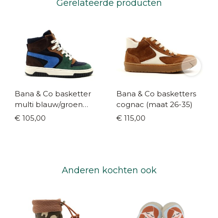
Gerelateerde producten
Bana & Co basketter
Bana & Co basketters
multi blauw/groen
cognac (maat 26-35)
(maat 28-40)
€ 105,00
€ 115,00
Anderen kochten ook