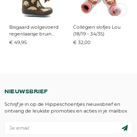
Bisgaard wolgevoerd
Collégien slofjes Lou
regenlaarsje bruin
(18/19 - 34/35)
(maat 20-26)
€ 49,95
€ 32,00
NIEUWSBRIEF
Schrijf je in op de Hippeschoentjes nieuwsbrief en
ontvang de leukste promoties en acties in je mailbox