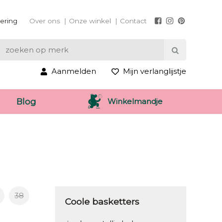
vering
Over ons
Onze winkel
Contact
Aanmelden
Mijn verlanglijstje
Winkelmandje
Blog
38
Coole basketters