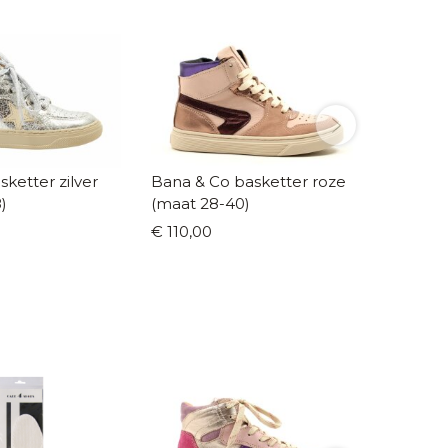
sketter zilver
Bana & Co basketter roze
Bana & C
)
(maat 28-40)
(maat 2
€ 110,00
€ 114,9