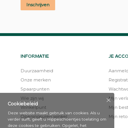
Inschrijven
INFORMATIE
JE ACC
Duurzaamheid
Aanmel
Onze merken
Registrat
Spaarpunten
Wachtwo
Wie zijn wij
Mijn verla
Cookiebeleid
Winkelpunt
Mijn bes
Deze website maakt gebruik van cookies. Als u
Openingsuren winkel
Mijn reto
verder surft, geeft u Hippeschoentjes toelating om
deze cookies te gebruiken. Opgelet, het