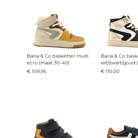
Bana & Co basketter multi
Bana & Co bask
ecru (maat 30-40)
wit/zwart/goud 
40)
€ 109,95
€ 110,00