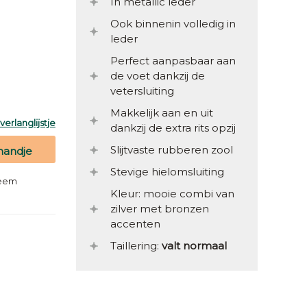
In metallic leder
Ook binnenin volledig in
leder
Perfect aanpasbaar aan
de voet dankzij de
vetersluiting
Makkelijk aan en uit
erlanglijstje
dankzij de extra rits opzij
Slijtvaste rubberen zool
mandje
Stevige hielomsluiting
teem
Kleur: mooie combi van
zilver met bronzen
accenten
Taillering:
valt normaal