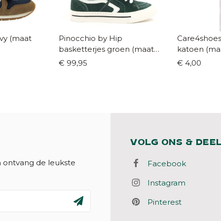
Pinocchio by Hip
Care4shoes
basketterjes groen (maat
katoen (maa
31-41)
€ 99,95
€ 4,00
VOLG ONS & DEE
n ontvang de leukste
Facebook
Instagram
Pinterest