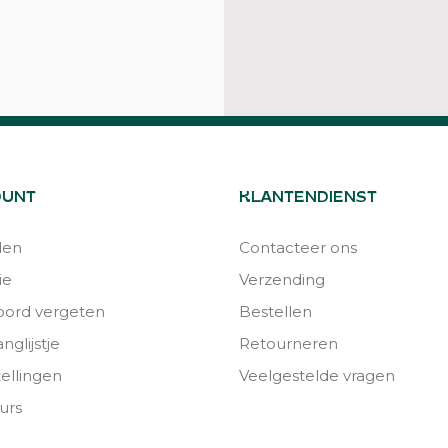
OUNT
KLANTENDIENST
den
Contacteer ons
ie
Verzending
ord vergeten
Bestellen
nglijstje
Retourneren
tellingen
Veelgestelde vragen
urs