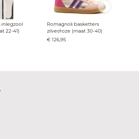
 inlegzool
Romagnoli basketters
Camper v
t 22-41)
zilver/roze (maat 30-40)
(maat 
€ 126,95
€ 99,9
L