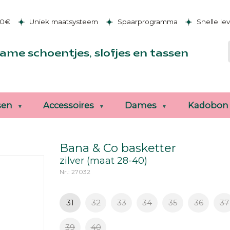
50€
Uniek maatsysteem
Spaarprogramma
Snelle le
ame schoentjes, slofjes en tassen
sen
Accessoires
Dames
Kadobon
Bana & Co basketter
zilver (maat 28-40)
Nr.: 27032
31
32
33
34
35
36
37
39
40