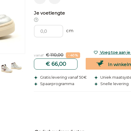
Je voetlengte
cm
Voeg toe aan je v
€ 110,00
vanaf
- 40 %
€ 66,00
In winkel
Gratis levering vanaf 50€
Uniek maatsys
Spaarprogramma
Snelle levering